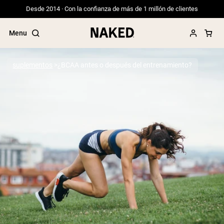
Desde 2014 · Con la confianza de más de 1 millón de clientes
Menu
suplementos
¿BCAA antes o después del entrenamiento?
Términos de Búsqueda Populares
”Protein Powder“
”Overnight Oats“
”Vegan protein“
”Collagen“
”Micellar Casein“