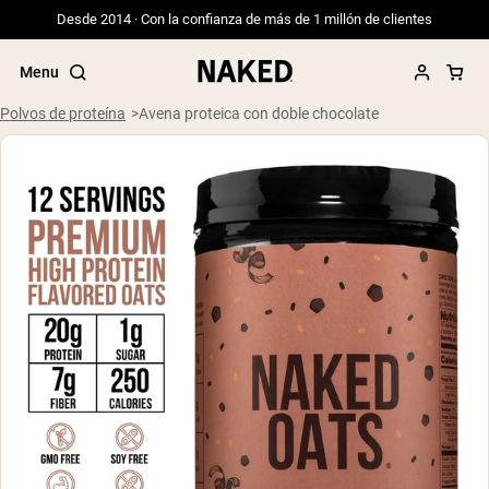
Desde 2014 · Con la confianza de más de 1 millón de clientes
Menu
Polvos de proteína
Avena proteica con doble chocolate
Términos de Búsqueda Populares
”Protein Powder“
”Overnight Oats“
”Vegan protein“
”Collagen“
”Micellar Casein“