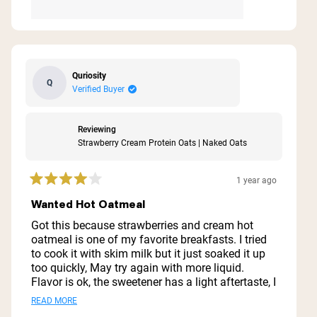
Quriosity
Q
Verified Buyer
Reviewing
Strawberry Cream Protein Oats | Naked Oats
1 year ago
Rated
4
Wanted Hot Oatmeal
out
of
Got this because strawberries and cream hot
5
oatmeal is one of my favorite breakfasts. I tried
stars
to cook it with skim milk but it just soaked it up
too quickly, May try again with more liquid.
Flavor is ok, the sweetener has a light aftertaste, I
wish they used coconut sugar like the protein
Read
READ MORE
powder. Strawberry flavor is good but so much