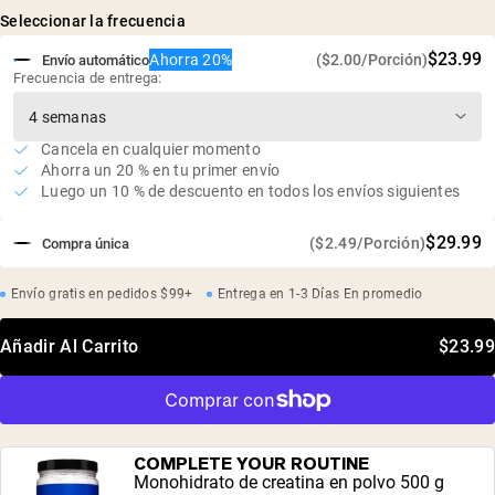
sabores naturales, sal marina, azúcar de caña fermentada
Alto en proteínas, alto en fibra y bajo en azúcar
Seleccionar la frecuencia
(Reb-M)
Apoya el músculo magro, energía constante y digestión
$23.99
Ahorra 20%
($2.00/Porción)
Envío automático
óptima
Frecuencia de entrega:
Tiempo de preparación de 30 segundos y sabor
irresistible
Libre de soja, sin OGM, sin aditivos
Cancela en cualquier momento
Ahorra un 20 % en tu primer envío
Luego un 10 % de descuento en todos los envíos siguientes
$29.99
($2.49/Porción)
Compra única
Envío gratis en pedidos $99+
Entrega en 1-3 Días En promedio
Añadir Al Carrito
$23.99
COMPLETE YOUR ROUTINE
Monohidrato de creatina en polvo 500 g