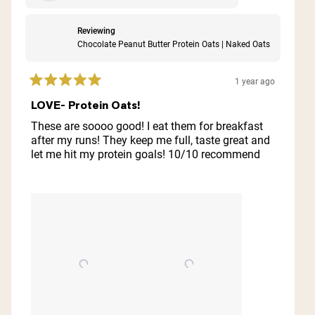
Reviewing
Chocolate Peanut Butter Protein Oats | Naked Oats
1 year ago
Rated
5
LOVE- Protein Oats!
out
of
These are soooo good! I eat them for breakfast
5
after my runs! They keep me full, taste great and
stars
let me hit my protein goals! 10/10 recommend