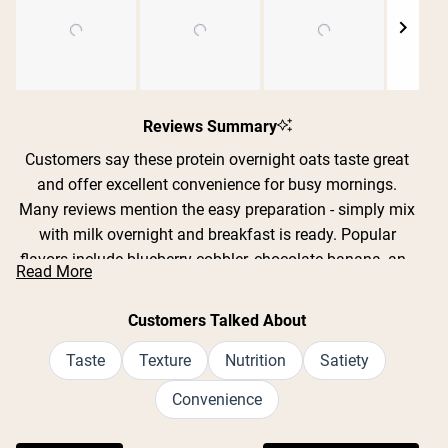
Slide
1
Reviews Summary
selected
Customers say these protein overnight oats taste great
and offer excellent convenience for busy mornings.
Many reviews mention the easy preparation - simply mix
with milk overnight and breakfast is ready. Popular
flavors include blueberry cobbler, chocolate banana, and
Read More
Shipping Country:
Language:
strawberry cream, with users appreciating the real fruit
pieces. Common feedback includes praise for the filling
Customers Talked About
nature and high protein content that keeps people
Comprar Ahora
satisfied for hours. While most love the taste, some note
Taste
Texture
Nutrition
Satiety
concerns about artificial sweetener aftertaste and
Convenience
excessive sweetness. Frequent comments address the
thick consistency and substantial serving size. Users find