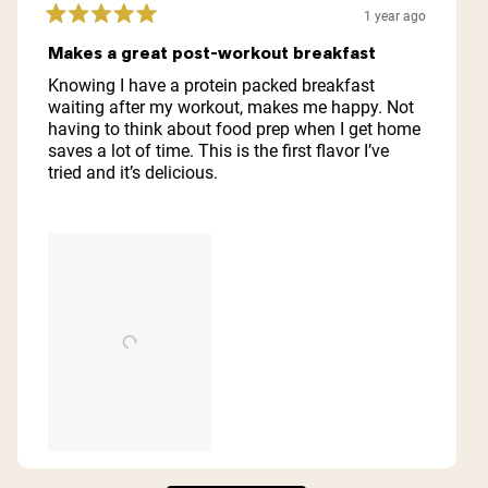
1 year ago
Rated
5
Makes a great post-workout breakfast
out
of
Knowing I have a protein packed breakfast
5
waiting after my workout, makes me happy. Not
stars
having to think about food prep when I get home
saves a lot of time. This is the first flavor I’ve
tried and it’s delicious.