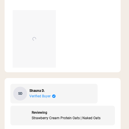
more
better with fresh strawberries. Serving size is
great, I was full and satisfied with still some left
about
over. Excited to try it in different ways, I’m
this
interested in some protein balls.
review
Shauna D.
SD
Verified Buyer
Reviewing
Strawberry Cream Protein Oats | Naked Oats