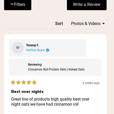
them perfect for post-workout meals and appreciate the
Filters
Write a Review
(Opens in a n
quality ingredients, though several mention the higher
price point as a consideration.
Loading...
Sort
Tommy F.
TF
Verified Buyer
Reviewing
Cinnamon Roll Protein Oats | Naked Oats
3 weeks ago
Rated
5
Best over nights
out
of
Great line of products high quality best over
5
night oats we have had cinnamon roll
stars