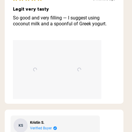
Rated
5
Legit very tasty
out
of
So good and very filling — I suggest using
5
coconut milk and a spoonful of Greek yogurt.
stars
Kristin S.
KS
Verified Buyer