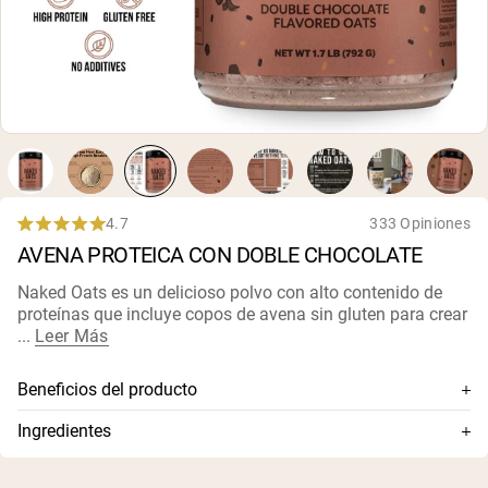
4.7
333 Opiniones
Rated
AVENA PROTEICA CON DOBLE CHOCOLATE
4.7
out
of
Naked Oats es un delicioso polvo con alto contenido de
5
proteínas que incluye copos de avena sin gluten para crear
stars
...
Leer Más
Beneficios del producto
Avena en hojuelas sin gluten + proteína de suero
Ingredientes
premium
Avena laminada sin gluten, concentrado de proteína de
Avena mínimamente procesada
suero, cacao alcalinizado, proteína orgánica de chía,