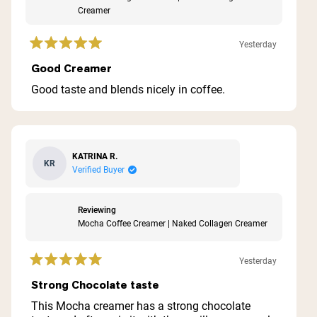
Creamer
Yesterday
Rated
5
Good Creamer
out
of
Good taste and blends nicely in coffee.
5
stars
KATRINA R.
KR
Verified Buyer
Reviewing
Mocha Coffee Creamer | Naked Collagen Creamer
Yesterday
Rated
5
Strong Chocolate taste
out
of
This Mocha creamer has a strong chocolate
5