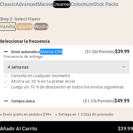
Classic
Advanced
Marine
Creamer
Colostrum
Stick Packs
caña fermentada (Reb-M)
9 g de proteína y 0,6 g de BCAA por porción
Sin lácteos, sin soja, sin OGM
Step 2: Select Flavor
Sin edulcorantes, sabores ni colores artificiales
Vanilla
Caramel
Mocha
Cero azúcar
Seleccionar la frecuencia
$39.99
Ahorra 20%
($1.00/Porción)
Envío automático
Frecuencia de entrega:
Cancela en cualquier momento
Ahorra un 20 % en tu primer envío
Luego un 10 % de descuento en todos los envíos siguientes
$49.99
($1.24/Porción)
Compra única
Envío gratis en pedidos $99+
Entrega en 1-3 Días En promedio
Añadir Al Carrito
$39.99