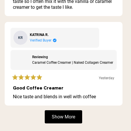
taste so I often mix it with the vanilla or caramel
stars
creamer to get the taste I like.
KATRINA R.
KR
Verified Buyer
Reviewing
Caramel Coffee Creamer | Naked Collagen Creamer
Yesterday
Rated
5
Good Coffee Creamer
out
of
Nice taste and blends in well with coffee
5
stars
Loading...
Show More