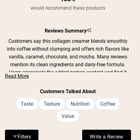
would recommend these products
Reviews Summary
Customers say this collagen creamer blends smoothly
into coffee without clumping and offers rich flavors like
vanilla, caramel, chocolate, and mocha. Many reviews
mention its clean ingredients and dairy-free formula.
Users appreciate the added protein content and find it
Read More
replaces traditional creamers effectively. Common
feedback includes praise for the creamy texture and
Customers Talked About
natural taste without artificial aftertaste. While most love
the sweetness level, some find it too sweet and prefer
Taste
Texture
Nutrition
Coffee
using one scoop instead of the recommended two.
Value
Frequent comments address its convenience for daily
collagen intake and versatility in coffee, tea, and
smoothies.
Filters
Write a Review
(Opens in a n