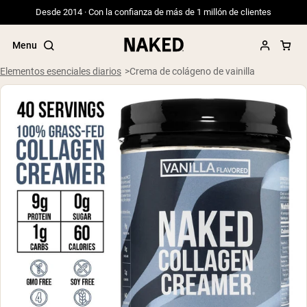
Desde 2014 · Con la confianza de más de 1 millón de clientes
Menu
Elementos esenciales diarios
Crema de colágeno de vainilla
Términos de Búsqueda Populares
”Protein Powder“
”Overnight Oats“
”Vegan protein“
”Collagen“
”Micellar Casein“