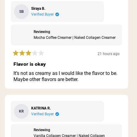
Siraya B.
SB
Verified Buyer
Reviewing
Mocha Coffee Creamer | Naked Collagen Creamer
21 hours ago
Rated
3
Flavor is okay
out
of
It’s not as creamy as I would like the flavor to be.
5
Maybe other flavors are better.
stars
KATRINA R.
KR
Verified Buyer
Reviewing
Vanilla Collagen Creamer | Naked Collagen