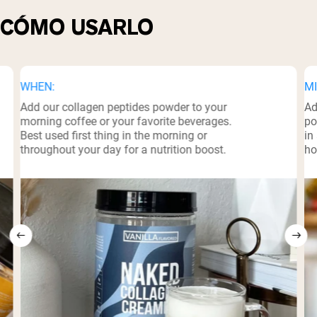
CÓMO USARLO
WHEN:
MI
Add our collagen peptides powder to your
Ad
morning coffee or your favorite beverages.
po
Best used first thing in the morning or
in
throughout your day for a nutrition boost.
ho