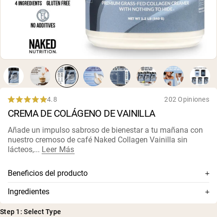
4.8
202 Opiniones
Rated
CREMA DE COLÁGENO DE VAINILLA
4.8
out
of
Añade un impulso sabroso de bienestar a tu mañana con
5
nuestro cremoso de café Naked Collagen Vainilla sin
stars
lácteos,...
Leer Más
Beneficios del producto
Péptidos de colágeno premium y aceite MCT de cocos
Ingredientes
De pieles de bovinos europeos alimentados con pasto y
Péptidos de colágeno alimentados con pasto, polvo de
criados en pasturas
Step 1: Select Type
TCM (aceite de TCM, acacia), sabores naturales, azúcar de