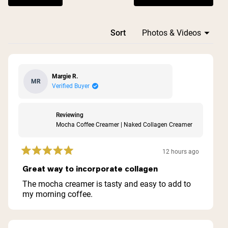
Loading...
Sort
Margie R.
MR
Verified Buyer
Reviewing
Mocha Coffee Creamer | Naked Collagen Creamer
12 hours ago
Rated
5
Great way to incorporate collagen
out
of
The mocha creamer is tasty and easy to add to
5
my morning coffee.
stars