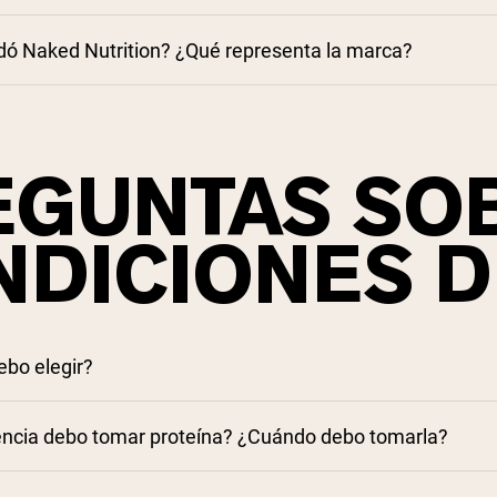
ó Naked Nutrition? ¿Qué representa la marca?
GUNTAS SOB
NDICIONES D
ebo elegir?
encia debo tomar proteína? ¿Cuándo debo tomarla?
teína en polvo
 blog