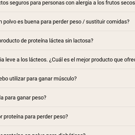
os seguros para personas con alergia a los frutos secos 
n polvo es buena para perder peso / sustituir comidas?
proteína Naked Shake
roducto de proteína láctea sin lactosa?
a leve a los lácteos. ¿Cuál es el mejor producto que ofr
ebo utilizar para ganar músculo?
a para ganar peso?
//nakednutrition.com/collections/vegan-protein-powder
or proteína para perder peso?
proteína Naked Shake