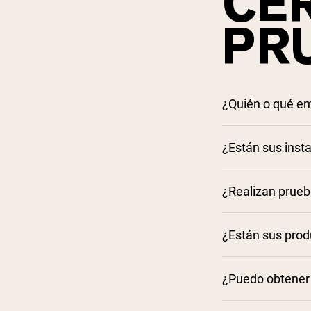
CER
Shi
PR
¿Quién o qué em
¿Están sus inst
¿Realizan prue
¿Están sus prod
¿Puedo obtener e