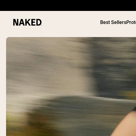
Best Sellers
Prot
Términos de Búsqueda Populares
”Protein Powder“
”Overnight Oats“
”Vegan protein“
”Collagen“
”Micellar Casein“