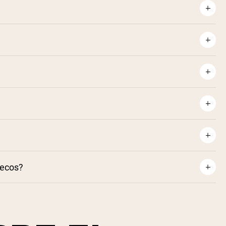
tificación NSF
secos?