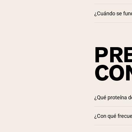
¿Cuándo se fund
PRE
CO
¿Qué proteína d
¿Con qué frecu
Cómo elegir pro
Aquí en nuestro