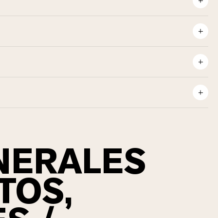
abéticos
cómo la proteína
proteínas durante el
NERALES
TOS,