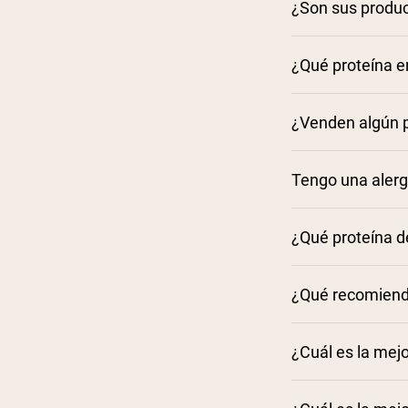
¿Son sus product
¿Qué proteína e
¿Venden algún p
Tengo una alergi
¿Qué proteína d
¿Qué recomiend
https:
¿Cuál es la mej