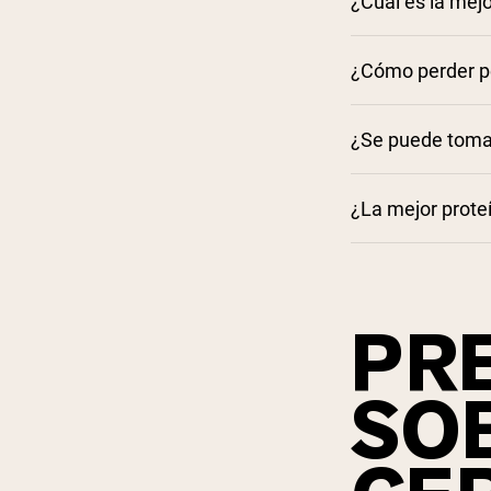
¿Cuál es la mejo
Uso de l
¿Cómo perder pe
de pastoreo ayu
¿Se puede tomar
¿La mejor prote
embarazo
PR
SO