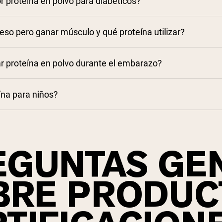
r proteína en polvo para diabéticos?
La mejor proteína de suero para di
a proteína de suero para perder peso
so pero ganar músculo y qué proteína utilizar?
mejor proteína para ganar músculo
da a desarrollar músculo
 proteína en polvo durante el embarazo?
ína para niños?
mejor proteína para niños
EGUNTAS GE
BRE PRODUC