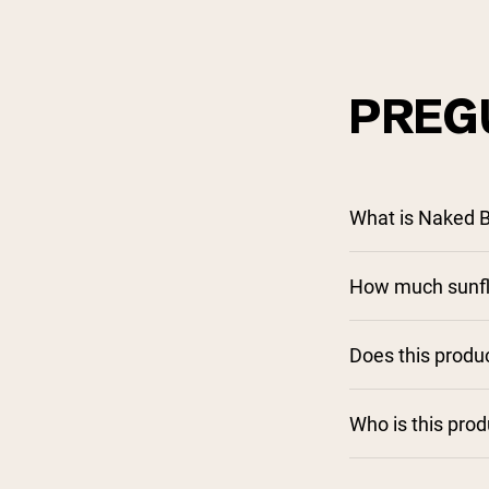
PREG
What is Naked
How much sunflo
Does this produc
Who is this pro