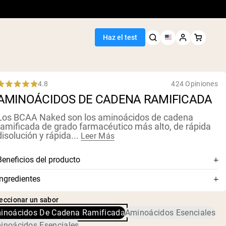
Haz el test
4.8
424 Opiniones
Rated
AMINOÁCIDOS DE CADENA RAMIFICADA
.8
out
of
Los BCAA Naked son los aminoácidos de cadena
5
ramificada de grado farmacéutico más alto, de rápida
tars
disolución y rápida...
Leer Más
Beneficios del producto
Aminoácidos de cadena ramificada de grado farmacéutico
Ingredientes
Se disuelve y mezcla fácilmente
Aminoácidos de Cadena Ramificada y Lecitina de Girasol
eccionar un sabor
Fórmula de absorción rápida
inoácidos De Cadena Ramificada
Aminoácidos Esenciales
Proporción 2:1:1 de Leucina, Isoleucina y Valina
inoácidos Esenciales