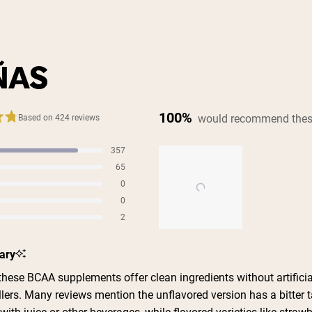
ÑAS
100%
would recommend thes
Based on 424 reviews
357
s
65
s
0
s
0
s
2
s
Slide
ary
1
selected
hese BCAA supplements offer clean ingredients without artificia
llers. Many reviews mention the unflavored version has a bitter t