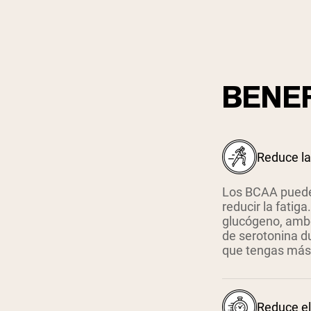
BENEF
Reduce la
Los BCAA pueden 
reducir la fatig
glucógeno, ambo
de serotonina du
que tengas más 
Reduce el