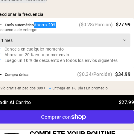
5 g de BCAA por porción
Vegano, sin gluten, sin soja
eccionar la frecuencia
($0.28/Porción)
$27.99
Ahorra 20%
Envío automático
recuencia de entrega:
Cancela en cualquier momento
Ahorra un 20 % en tu primer envío
Luego un 10 % de descuento en todos los envíos siguientes
($0.34/Porción)
$34.99
Compra única
vío gratis en pedidos $99+
Entrega en 1-3 Días En promedio
dir Al Carrito
$27.99
COMPLETE YOUR ROUTINE