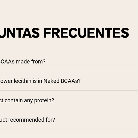
UNTAS FRECUENTES
 BCAAs made from?
wer lecithin is in Naked BCAAs?
t contain any protein?
duct recommended for?