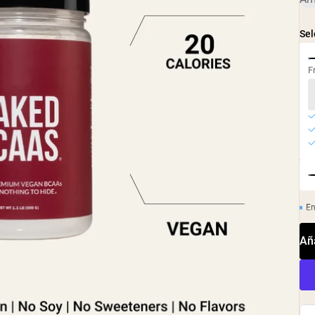
Sel
F
En
Aña