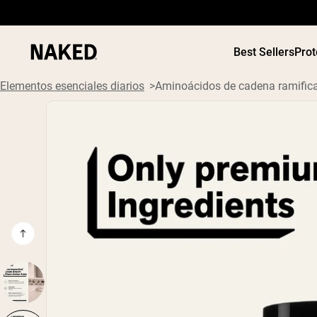
Best Sellers
Prot
Elementos esenciales diarios
Aminoácidos de cadena ramific
Términos de Búsqueda Populares
”Protein Powder“
”Overnight Oats“
”Vegan protein“
”Collagen“
”Micellar Casein“