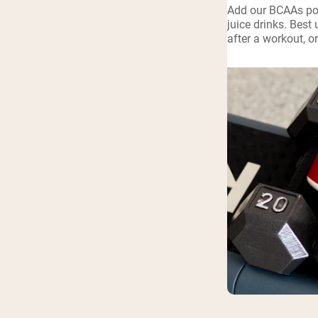
Add our BCAAs pow
Shi
juice drinks. Best 
after a workout, o