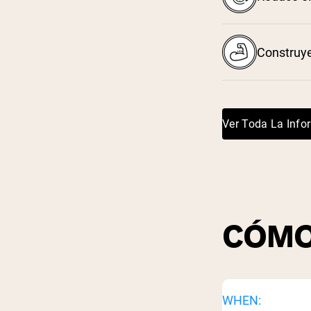
Construy
³
Ver Toda La Info
CÓMO
WHEN: