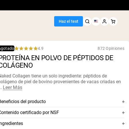
Haz el test
4.9
872 Opiniones
Agotado
Rated
PROTEÍNA EN POLVO DE PÉPTIDOS DE
4.9
out
COLÁGENO
of
5
stars
Naked Collagen tiene un solo ingrediente: péptidos de
colágeno de piel de bovino provenientes de vacas criadas en
..
Leer Más
Beneficios del producto
Péptidos de colágeno premium 100%
Contenido certificado por NSF
De pieles de bovinos europeos alimentados con pasto y
Este suplemento está certificado por NSF, lo que significa que
Ingredientes
criados en pasturas
sus contenidos han sido rigurosamente analizados para