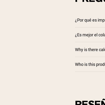
¿Por qué es imp
¿Es mejor el co
Why is there ca
Who is this pro
RESE