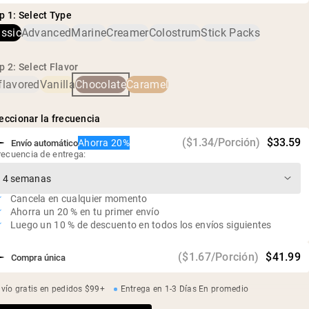
Péptidos de colágeno de piel bovina, cacao alcalinizado,
garantizar su precisión y pureza, y se ha confirmado que no
19 g de proteína y 1,3 g de BCAA por porción
p 1: Select Type
sabores naturales, azúcar de caña fermentada (Reb-M)
contiene niveles dañinos de contaminantes, incluidos metales
Inodoro, insípido y fácil de mezclar
assic
Advanced
Marine
Creamer
Colostrum
Stick Packs
pesados y pesticidas.
Libre de aditivos y edulcorantes artificiales
Sin gluten, sin soja, sin OGM, sin azúcar
p 2: Select Flavor
flavored
Vanilla
Chocolate
Caramel
eccionar la frecuencia
($1.34/Porción)
$33.59
Ahorra 20%
Envío automático
recuencia de entrega:
Cancela en cualquier momento
Ahorra un 20 % en tu primer envío
Luego un 10 % de descuento en todos los envíos siguientes
($1.67/Porción)
$41.99
Compra única
vío gratis en pedidos $99+
Entrega en 1-3 Días En promedio