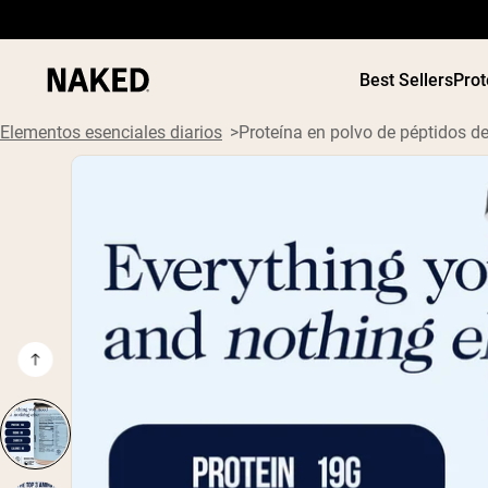
Best Sellers
Prot
Elementos esenciales diarios
Proteína en polvo de péptidos d
Términos de Búsqueda Populares
”Protein Powder“
”Overnight Oats“
”Vegan protein“
”Collagen“
”Micellar Casein“