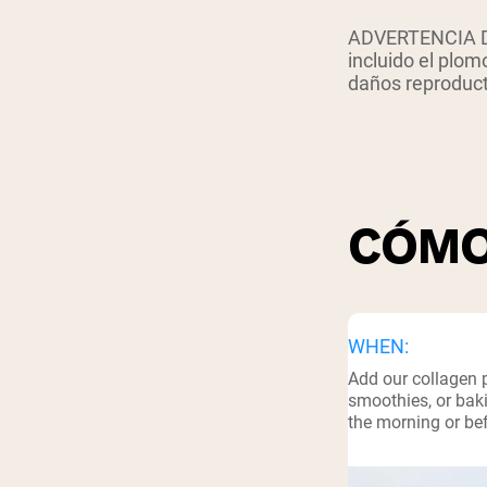
Shi
ADVERTENCIA DE
incluido el plom
daños reproduct
CÓMO
WHEN:
Add our collagen 
smoothies, or baki
the morning or be