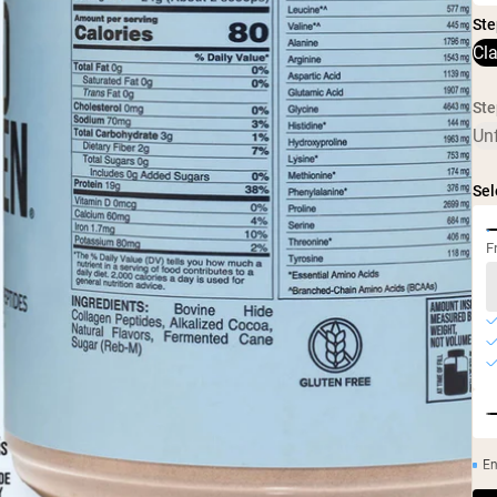
Ste
Cl
Ste
Un
Sel
F
En