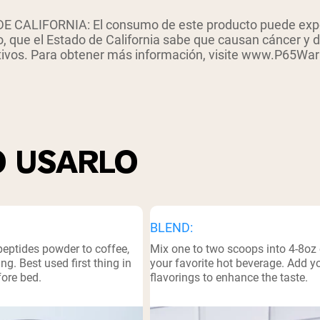
pping Country:
Language:
 CALIFORNIA: El consumo de este producto puede expon
o, que el Estado de California sabe que causan cáncer y 
ivos. Para obtener más información, visite www.P65War
Comprar Ahora
 USARLO
BLEND:
peptides powder to coffee,
Mix one to two scoops into 4-8oz 
ng. Best used first thing in
your favorite hot beverage. Add 
fore bed.
flavorings to enhance the taste.