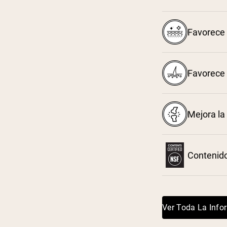
Favorece 
Favorece 
Mejora la 
Contenido
Ver Toda La Info