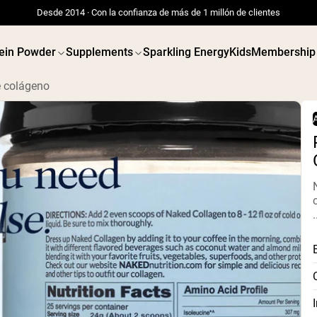
Desde 2014 · Con la confianza de más de 1 millón de clientes
ein Powder
Supplements
Sparkling Energy
Kids
Membership
e colágeno
.