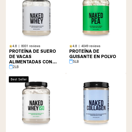
Shipping Country:
Language:
Comprar Ahora
4.8 | 8001 reviews
4.8 | 4049 reviews
PROTEÍNA DE SUERO
PROTEÍNA DE
DE VACAS
GUISANTE EN POLVO
ALIMENTADAS CON
5LB
PASTO
2LB
Best Seller