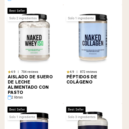
Best Seller
Solo 2 ingredientes
Solo 1 ingrediente
4.9 | 704 reviews
4.9 | 872 reviews
AISLADO DE SUERO
PÉPTIDOS DE
DE LECHE
COLÁGENO
ALIMENTADO CON
PASTO
2 libras
Best Seller
Best Seller
Solo 1 ingrediente
Solo 3 ingredientes