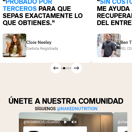
“
PROBADO POR
“
SIN COST
TERCEROS
PARA QUE
ME AYUDA
SEPAS EXACTAMENTE LO
RECUPERA
QUE OBTIENES.”
DEL ENTRE
Cloie Neeley
Ben T
Dietista Registrada
RD, C
ÚNETE A NUESTRA COMUNIDAD
SÍGUENOS
@NAKEDNUTRITION
@NOMBREDEUSUARIO
@charlex