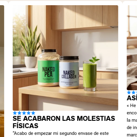
AS
« He
enco
SE ACABARON LAS MOLESTIAS
la ma
FÍSICAS
de in
“Acabo de empezar mi segundo envase de este
marc