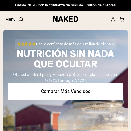
Desde 2014 · Con la confianza de más de 1 millón de clientes
Menu
Con la confianza de más de 1 millón de clientes
NUTRICIÓN SIN NADA
Términos de Búsqueda Populares
QUE OCULTAR
”Protein Powder“
*Based on third-party Amazon U.S. marketplace estimates
”Overnight Oats“
1/1/25 through 7/1/26
”Vegan protein“
”Collagen“
Comprar Más Vendidos
”Micellar Casein“