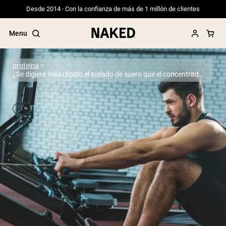
Desde 2014 · Con la confianza de más de 1 millón de clientes
Menu
proteína
¿Se digiere más rápido el aislado de suero que el concentrado?
Términos de Búsqueda Populares
”Protein Powder“
”Overnight Oats“
”Vegan protein“
”Collagen“
”Micellar Casein“