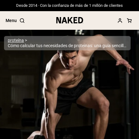
Desde 2014 · Con la confianza de más de 1 millón de clientes
Menu
proteína
Cómo calcular tus necesidades de proteínas: una guía sencilla para una ingesta óptima
Términos de Búsqueda Populares
”Protein Powder“
”Overnight Oats“
”Vegan protein“
”Collagen“
”Micellar Casein“