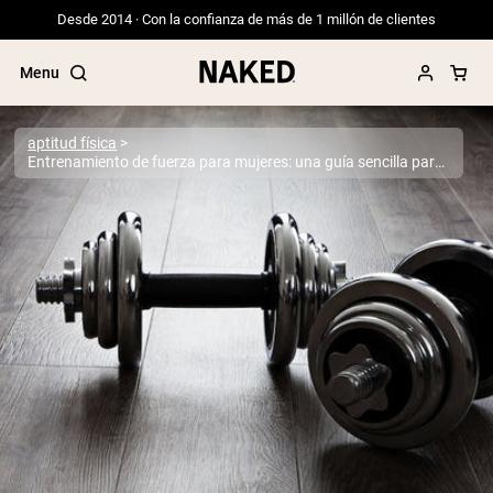
Desde 2014 · Con la confianza de más de 1 millón de clientes
Menu
aptitud física
Entrenamiento de fuerza para mujeres: una guía sencilla para comenzar
Términos de Búsqueda Populares
”Protein Powder“
”Overnight Oats“
”Vegan protein“
”Collagen“
”Micellar Casein“