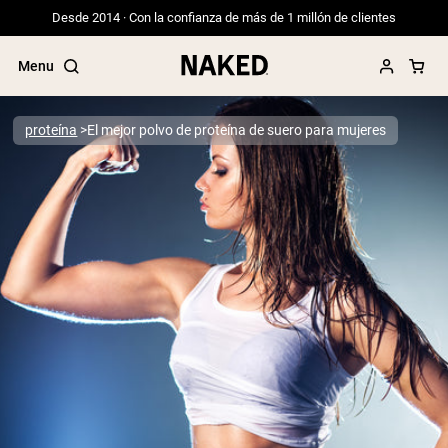
Desde 2014 · Con la confianza de más de 1 millón de clientes
Menu
proteína
El mejor polvo de proteína de suero para mujeres
Términos de Búsqueda Populares
”Protein Powder“
”Overnight Oats“
”Vegan protein“
”Collagen“
”Micellar Casein“