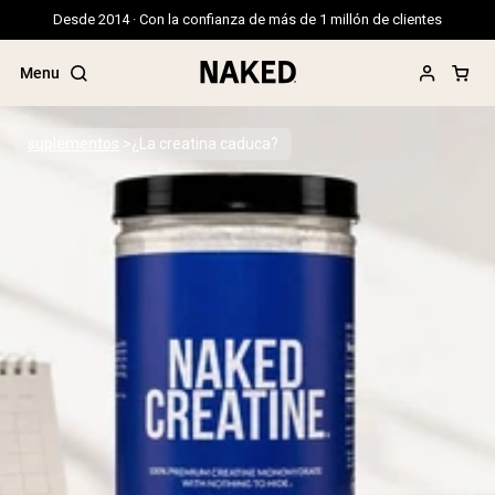
Desde 2014 · Con la confianza de más de 1 millón de clientes
Menu
suplementos
¿La creatina caduca?
Términos de Búsqueda Populares
”Protein Powder“
”Overnight Oats“
”Vegan protein“
”Collagen“
”Micellar Casein“