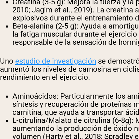
Creatina (3-5 g)
: Mejora la fuerza y la
2010; Jagim et al., 2019). La creatin
explosivos durante el entrenamiento d
Beta-alanina (2-5 g)
: Ayuda a amortigu
la fatiga muscular durante el ejercicio 
responsable de la sensación de horm
Uno
estudio de investigación
se demostró 
aumentó los niveles de carnosina en ciclis
rendimiento en el ejercicio.
Aminoácidos
: Particularmente los am
síntesis y recuperación de proteínas m
carnitina, que ayuda a transportar áci
L-citrulina/Malato de citrulina (6-8g)
: 
aumentando la producción de óxido ní
volumen (Harty et al., 2018; Spradley et