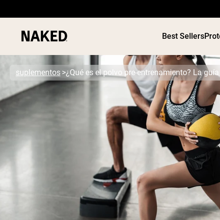
Best Sellers
Prot
suplementos
¿Qué es el polvo pre-entrenamiento? La guí
Términos de Búsqueda Populares
”Protein Powder“
”Overnight Oats“
”Vegan protein“
”Collagen“
”Micellar Casein“