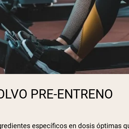
pping Country:
Language:
Comprar Ahora
OLVO PRE-ENTRENO
gredientes específicos en dosis óptimas qu