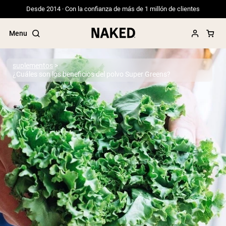
Desde 2014 · Con la confianza de más de 1 millón de clientes
Menu
suplementos
¿Cuáles son los beneficios del polvo Super Greens?
Términos de Búsqueda Populares
”Protein Powder“
”Overnight Oats“
”Vegan protein“
”Collagen“
”Micellar Casein“