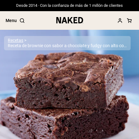
Desde 2014 · Con la confianza de más de 1 millón de clientes
Menu
Recetas
Receta de brownie con sabor a chocolate y fudgy con alto contenido de proteínas
Términos de Búsqueda Populares
”Protein Powder“
”Overnight Oats“
”Vegan protein“
”Collagen“
”Micellar Casein“