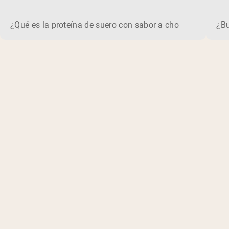
maní de 2026
¿Qué es la proteína de suero con sabor a chocolate y mant
¿Bu
Shipping Country:
Language:
Comprar Ahora