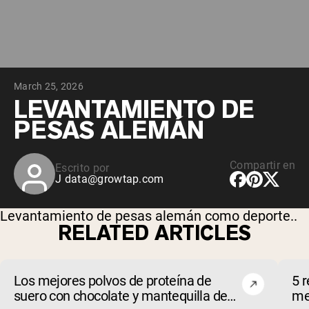
March 25, 2026
LEVANTAMIENTO DE
PESAS ALEMÁN
Compartir en
Escrito por
J
data@growtap.com
Levantamiento de pesas alemán como deporte..
RELATED ARTICLES
Los mejores polvos de proteína de
5 
suero con chocolate y mantequilla de
mej