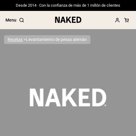
Desde 2014 · Con la confianza de más de 1 millón de clientes
Menu
Recetas
Levantamiento de pesas alemán
Términos de Búsqueda Populares
”Protein Powder“
”Overnight Oats“
”Vegan protein“
”Collagen“
”Micellar Casein“