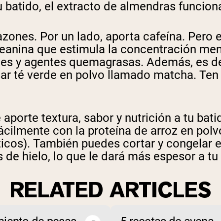
 tu batido, el extracto de almendras funcio
Comprar Ahora
azones. Por un lado, aporta cafeína. Pero e
eanina que estimula la concentración ment
tes y agentes quemagrasas. Además, es de
sar té verde en polvo llamado matcha. Ten 
 aporte textura, sabor y nutrición a tu bat
ácilmente con la proteína de arroz en pol
icos). También puedes cortar y congelar 
 de hielo, lo que le dará más espesor a tu b
RELATED ARTICLES