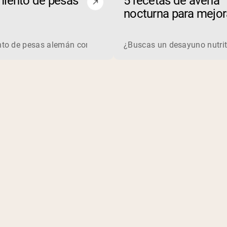
iento de pesas
5 recetas de avena
nocturna para mejora
resistencia al ejerci
equilla de maní? La proteína de suero es una proteína complet
to de pesas alemán como deporte..
¿Buscas un desayuno nutriti