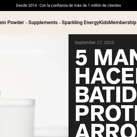
Desde 2014 · Con la confianza de más de 1 millón de clientes
ein Powder
Supplements
Sparkling Energy
Kids
Membership
September 27, 2020
5 MA
5 maneras de hacer que los batidos de proteína de arroz integral orgánico tengan un sabor delicioso
HACE
BATI
PROT
ARRO