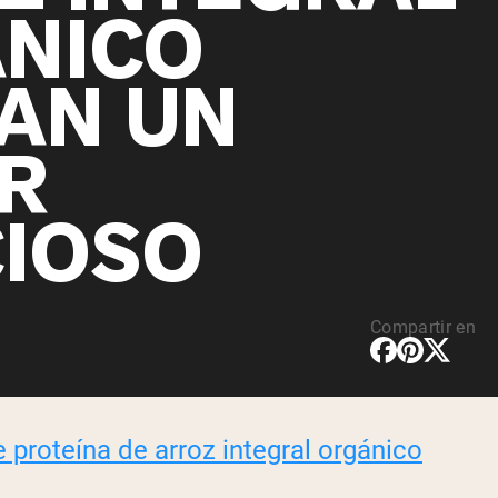
NICO
AN UN
R
CIOSO
Compartir en
e proteína de arroz integral orgánico