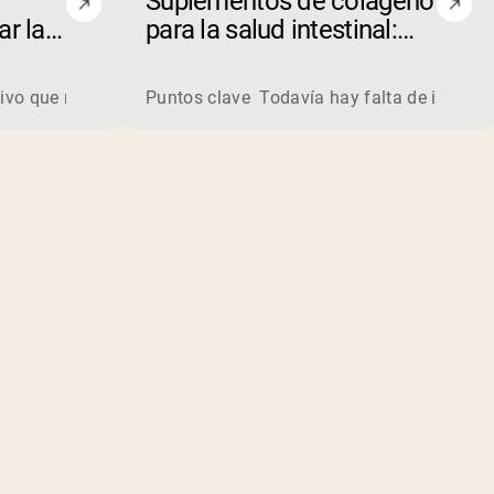
Suplementos de colágeno
r la
para la salud intestinal:
cio
¿realidad o ficción?
a derivada de la leche. Los fabricantes procesan el suero líq
vo que mejore tu rendimiento deportivo? ¡Descubre las 5 mejor
Puntos clave Todavía hay falta de investiga