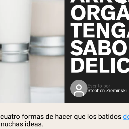
ORGÁ
TENG
SABO
DELI
Escrito por
Stephen Zieminski
 cuatro formas de hacer que los batidos
d
 muchas ideas.