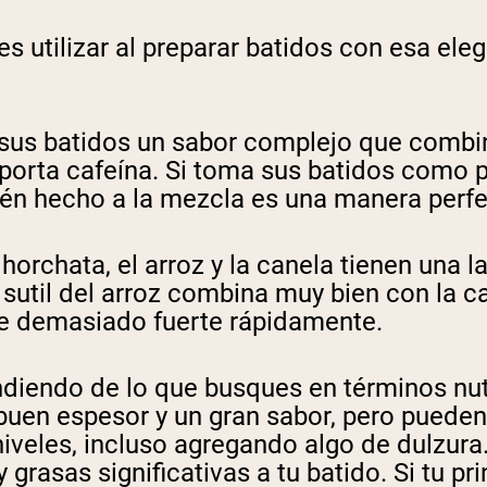
 utilizar al preparar batidos con esa eleg
a sus batidos un sabor complejo que combi
 aporta cafeína. Si toma sus batidos como 
ién hecho a la mezcla es una manera perfe
horchata, el arroz y la canela tienen una la
sutil del arroz combina muy bien con la c
e demasiado fuerte rápidamente.
ndiendo de lo que busques en términos nut
uen espesor y un gran sabor, pero pueden 
iveles, incluso agregando algo de dulzura
grasas significativas a tu batido. Si tu pr
pping Country:
Language: