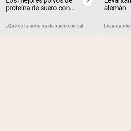
Los mejores polvos de
Levantam
proteína de suero con
alemán
chocolate y mantequilla
de maní de 2026
¿Qué es la proteína de suero con sabor a chocolate y mant
Levantamien