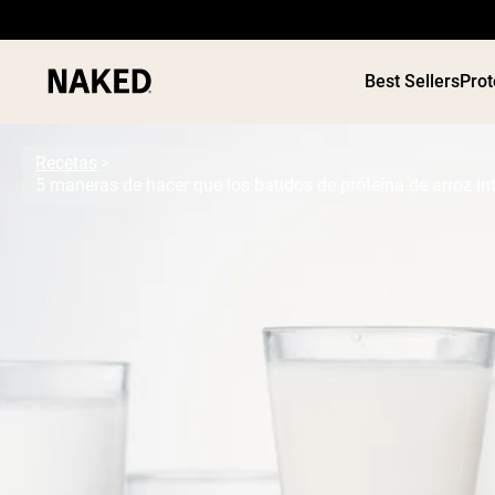
Best Sellers
Prot
Recetas
Términos de Búsqueda Populares
”Protein Powder“
”Overnight Oats“
”Vegan protein“
”Collagen“
”Micellar Casein“