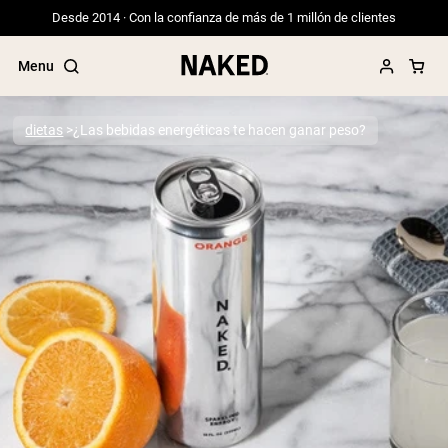
Desde 2014 · Con la confianza de más de 1 millón de clientes
Menu
dietas
¿Las bebidas energéticas te hacen ganar peso?
Términos de Búsqueda Populares
”Protein Powder“
”Overnight Oats“
”Vegan protein“
”Collagen“
”Micellar Casein“