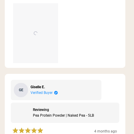
about
this
review
Giselle E.
GE
Verified Buyer
Reviewing
Pea Protein Powder | Naked Pea - 5LB
4 months ago