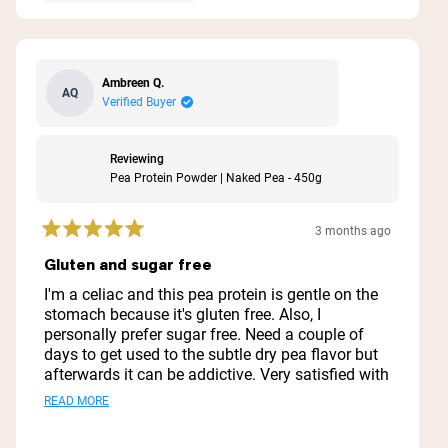
Ambreen Q.
AQ
Verified Buyer
Reviewing
Pea Protein Powder | Naked Pea - 450g
3 months ago
Rated
5
Gluten and sugar free
out
of
I'm a celiac and this pea protein is gentle on the
5
stomach because it's gluten free. Also, I
stars
personally prefer sugar free. Need a couple of
days to get used to the subtle dry pea flavor but
afterwards it can be addictive. Very satisfied with
it. The only issue I have is they don't deliver the
Read
READ MORE
bigger jar in France. I have to buy 450g every
more
time.