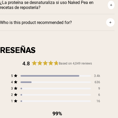
¿La proteína se desnaturaliza si uso Naked Pea en
recetas de repostería?
Who is this product recommended for?
RESEÑAS
4.8
Based on 4,049 reviews
Rated
4.8
Total
Total
Total
Total
Total
5
3.4k
out
Rated out of 5 stars
5
4
3
2
1
4
of
636
star
star
star
star
star
Rated out of 5 stars
5
reviews:
reviews:
reviews:
reviews:
reviews:
3
9
Rated out of 5 stars
3.4k
636
9
6
16
stars
2
6
Rated out of 5 stars
1
16
Rated out of 5 stars
99%