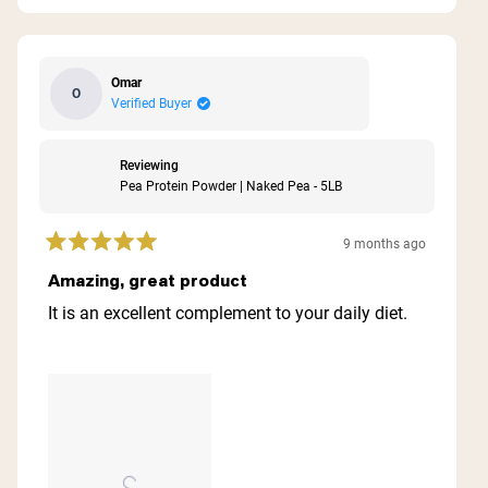
Omar
O
Verified Buyer
Reviewing
Pea Protein Powder | Naked Pea - 5LB
9 months ago
Rated
5
Amazing, great product
out
of
It is an excellent complement to your daily diet.
5
stars