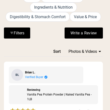
and shakes. Common feedback includes appreciation for
Ingredients & Nutrition
the lack of artificial sweeteners and additives. Many
customers use it daily and have become repeat
Digestibility & Stomach Comfort
Value & Price
purchasers, praising its value for the protein content
provided.
Filters
Write a Review
(Opens in a n
Loading...
Sort
Brian L.
BL
Verified Buyer
Reviewing
Vanilla Pea Protein Powder | Naked Vanilla Pea -
1LB