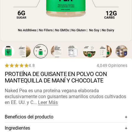
4.8
4,049 Opiniones
Rated
PROTEÍNA DE GUISANTE EN POLVO CON
4.8
out
MANTEQUILLA DE MANÍ Y CHOCOLATE
of
5
Naked Pea es una proteína vegana elaborada
stars
exclusivamente con guisantes amarillos crudos cultivados
en EE. UU. y C...
Leer Más
Beneficios del producto
Proteína de guisante 100% premium
Ingredientes