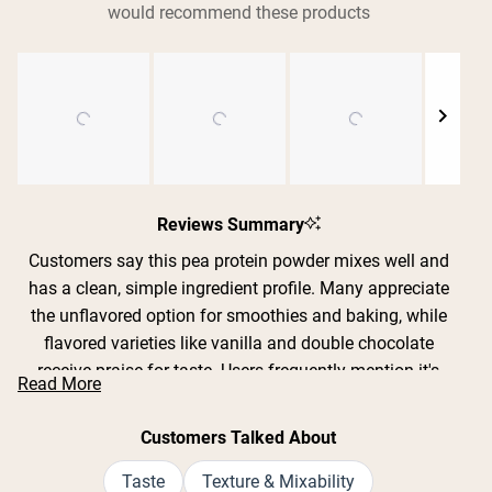
would recommend these products
Shipping Country:
Language:
Slide
Comprar Ahora
1
Reviews Summary
selected
Customers say this pea protein powder mixes well and
has a clean, simple ingredient profile. Many appreciate
the unflavored option for smoothies and baking, while
flavored varieties like vanilla and double chocolate
receive praise for taste. Users frequently mention it's
Read More
gentle on the stomach compared to whey protein, with
no bloating or digestive issues. The powder has a
Customers Talked About
slightly grainy or chalky texture that some find
noticeable, though most say it blends well in smoothies
Taste
Texture & Mixability