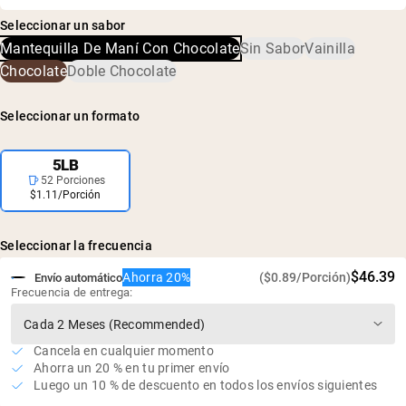
De guisantes amarillos crudos cultivados en EE. UU. y
Proteína de guisante, harina de maní, azúcar de coco
Canadá
Seleccionar un sabor
orgánico, cacao orgánico, cacao alcalinizado, sal marina
Mantequilla De Maní Con Chocolate
Sin Sabor
Vainilla
Proceso mecánico de extracción con agua sin químicos
para conservar un perfil superior de aminoácidos
Chocolate
Doble Chocolate
Prácticas agrícolas respetuosas con el medio ambiente
25 g de proteína por porción
Seleccionar un formato
Vegano, sin gluten, sin soja, sin OGM
Sin edulcorantes, sabores ni colorantes artificiales
5LB
52 Porciones
Pruebas independientes de terceros para metales
$1.11/Porción
pesados
Seleccionar la frecuencia
$46.39
Ahorra 20%
($0.89/Porción)
Envío automático
Frecuencia de entrega:
Cancela en cualquier momento
Ahorra un 20 % en tu primer envío
Luego un 10 % de descuento en todos los envíos siguientes