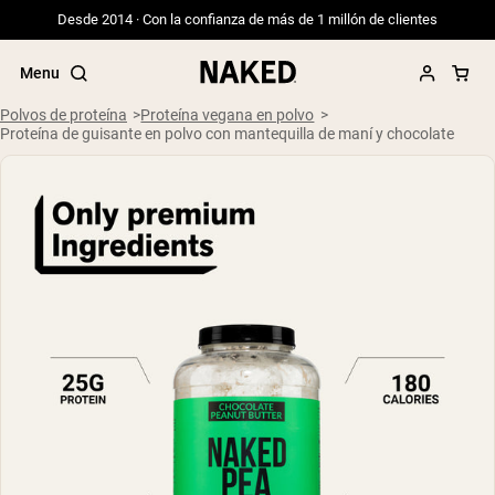
Desde 2014 · Con la confianza de más de 1 millón de clientes
Menu
Polvos de proteína
Proteína vegana en polvo
Proteína de guisante en polvo con mantequilla de maní y chocolate
Términos de Búsqueda Populares
”Protein Powder“
”Overnight Oats“
”Vegan protein“
”Collagen“
”Micellar Casein“