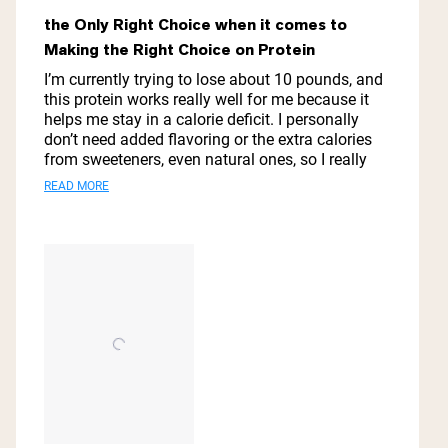
Rated
5
the Only Right Choice when it comes to
out
Making the Right Choice on Protein
of
5
I’m currently trying to lose about 10 pounds, and
stars
this protein works really well for me because it
helps me stay in a calorie deficit. I personally
don’t need added flavoring or the extra calories
from sweeteners, even natural ones, so I really
like having a simple option like this. Out of the
Read
READ MORE
protein powders I’ve looked at, this pea protein
more
has one of the best protein-to-calorie ratios,
which is exactly what I was looking for.
about
this
review