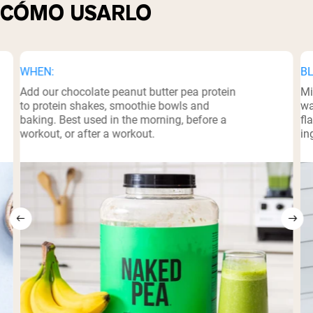
CÓMO USARLO
WHEN:
BL
Add our chocolate peanut butter pea protein
Mi
to protein shakes, smoothie bowls and
wa
baking. Best used in the morning, before a
fl
workout, or after a workout.
in