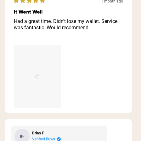
1 month ago
Rated
5
It Went Well
out
of
Had a great time. Didn't lose my wallet. Service
5
was fantastic. Would recommend.
stars
Brian F.
BF
Verified Buyer