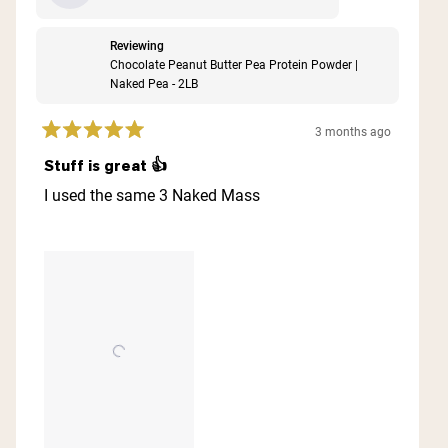
Reviewing
Chocolate Peanut Butter Pea Protein Powder |
Naked Pea - 2LB
3 months ago
Rated
5
Stuff is great 👍
out
of
I used the same 3 Naked Mass
5
stars