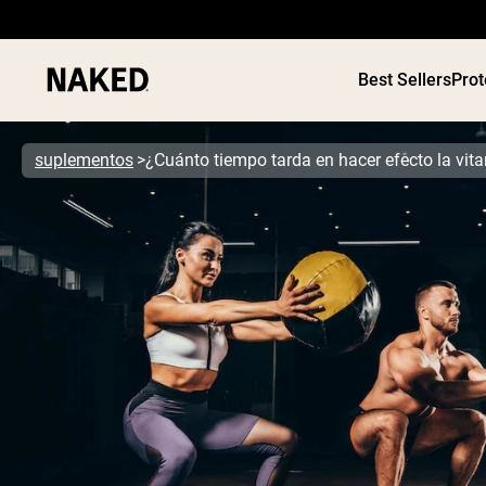
Best Sellers
Prot
suplementos
¿Cuánto tiempo tarda en hacer efecto la vi
Términos de Búsqueda Populares
”Protein Powder“
”Overnight Oats“
”Vegan protein“
”Collagen“
”Micellar Casein“