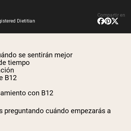
Compartir en
stered Dietitian
ándo se sentirán mejor
 de tiempo
ación
de B12
atamiento con B12
és preguntando cuándo empezarás a