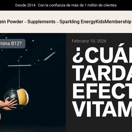
Desde 2014 · Con la confianza de más de 1 millón de clientes
ein Powder
Supplements
Sparkling Energy
Kids
Membership
February 10, 2026
tamina B12?
¿CUÁ
TARD
EFEC
VITA