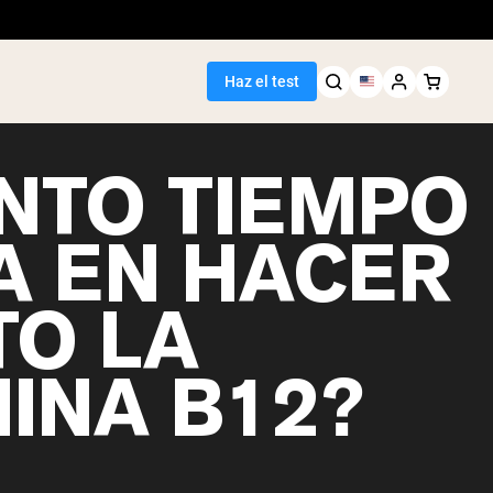
Haz el test
NTO TIEMPO
A EN HACER
TO LA
MINA B12?