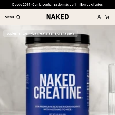
Desde 2014 · Con la confianza de más de 1 millón de clientes
Menu
suplementos
¿La creatina mejora la piel?
Términos de Búsqueda Populares
”Protein Powder“
”Overnight Oats“
”Vegan protein“
”Collagen“
”Micellar Casein“