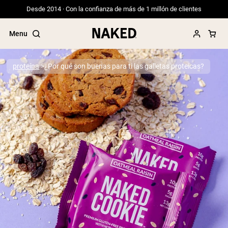
Desde 2014 · Con la confianza de más de 1 millón de clientes
Menu
proteína
¿Por qué son buenas para ti las galletas proteicas?
Términos de Búsqueda Populares
”Protein Powder“
”Overnight Oats“
”Vegan protein“
”Collagen“
”Micellar Casein“