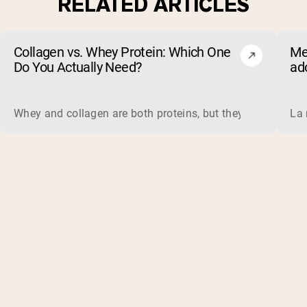
RELATED ARTICLES
Collagen vs. Whey Protein: Which One
Me
Do You Actually Need?
ad
Whey and collagen are both proteins, but they do different 
La 