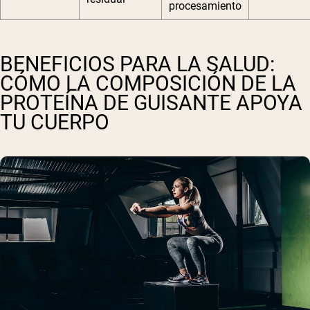
procesamiento
BENEFICIOS PARA LA SALUD:
CÓMO LA COMPOSICIÓN DE LA
PROTEÍNA DE GUISANTE APOYA
TU CUERPO
Shipping Country:
Language:
Comprar Ahora