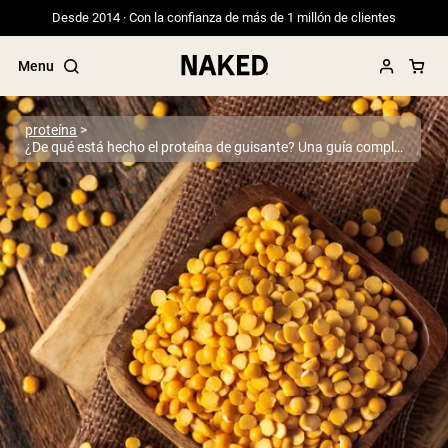
Desde 2014 · Con la confianza de más de 1 millón de clientes
Menu
proteína
¿De qué está hecho el proteína de guisante? Una guía completa nutricional y composicional
Términos de Búsqueda Populares
”Protein Powder“
”Overnight Oats“
”Vegan protein“
”Collagen“
”Micellar Casein“