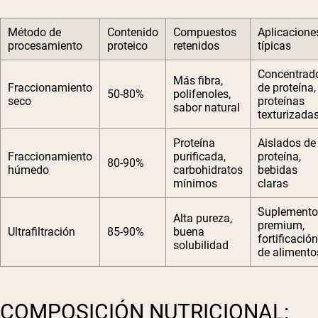
Método de
Contenido
Compuestos
Aplicacione
procesamiento
proteico
retenidos
típicas
Concentrad
Más fibra,
Fraccionamiento
de proteína,
50-80%
polifenoles,
seco
proteínas
sabor natural
texturizada
Proteína
Aislados de
Fraccionamiento
purificada,
proteína,
80-90%
húmedo
carbohidratos
bebidas
mínimos
claras
Suplemento
Alta pureza,
premium,
Ultrafiltración
85-90%
buena
fortificación
solubilidad
de alimento
COMPOSICIÓN NUTRICIONAL: