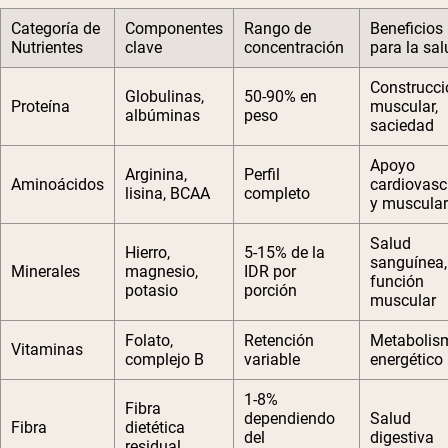
Categoría de
Componentes
Rango de
Beneficios
Nutrientes
clave
concentración
para la sal
Construcci
Globulinas,
50-90% en
Proteína
muscular,
albúminas
peso
saciedad
Apoyo
Arginina,
Perfil
Aminoácidos
cardiovasc
lisina, BCAA
completo
y muscular
Salud
Hierro,
5-15% de la
sanguínea,
Minerales
magnesio,
IDR por
función
potasio
porción
muscular
Folato,
Retención
Metabolis
Vitaminas
complejo B
variable
energético
1-8%
Fibra
dependiendo
Salud
Fibra
dietética
del
digestiva
residual