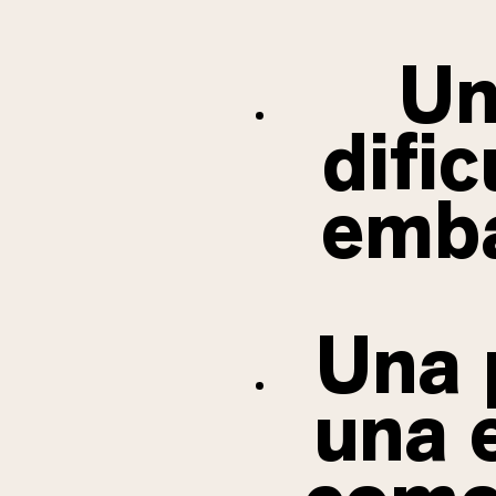
Un
difi
emba
Una 
una 