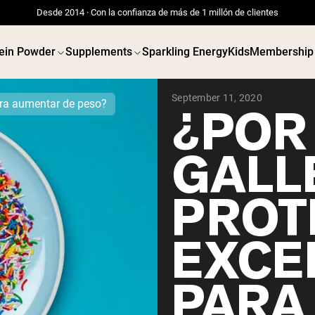
Desde 2014 · Con la confianza de más de 1 millón de clientes
ein Powder
Supplements
Sparkling Energy
Kids
Membership
September 11, 2020
ara aumentar de peso?
¿POR
GALL
PROT
EXCE
PARA