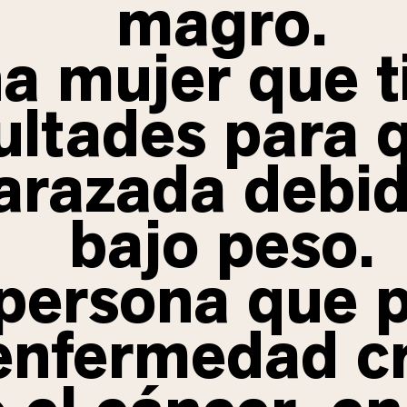
magro.
a mujer que t
cultades para 
razada debid
bajo peso.
persona que 
enfermedad cr