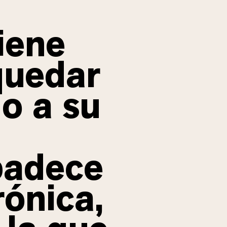
iene
quedar
o a su
padece
ónica,