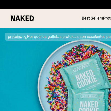
Best Sellers
Prot
proteína
¿Por qué las galletas proteicas son excelentes p
Términos de Búsqueda Populares
”Protein Powder“
”Overnight Oats“
”Vegan protein“
”Collagen“
”Micellar Casein“