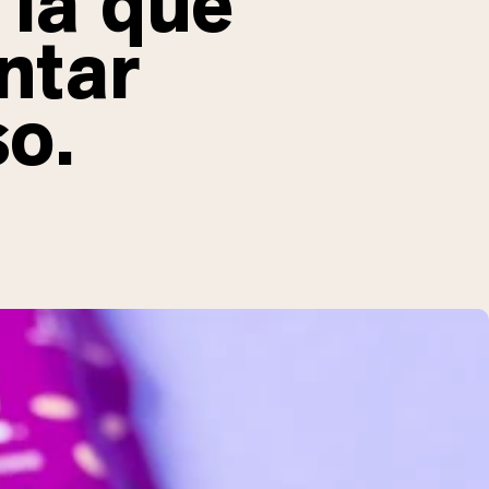
 la que
ntar
so.