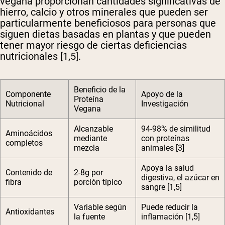
vegana proporcionan cantidades significativas de
hierro, calcio y otros minerales que pueden ser
particularmente beneficiosos para personas que
siguen dietas basadas en plantas y que pueden
tener mayor riesgo de ciertas deficiencias
nutricionales [1,5].
Beneficio de la
Componente
Apoyo de la
Proteína
Nutricional
Investigación
Vegana
Alcanzable
94-98% de similitud
Aminoácidos
mediante
con proteínas
completos
mezcla
animales [3]
Apoya la salud
Contenido de
2-8g por
digestiva, el azúcar en
fibra
porción típico
sangre [1,5]
Variable según
Puede reducir la
Antioxidantes
la fuente
inflamación [1,5]