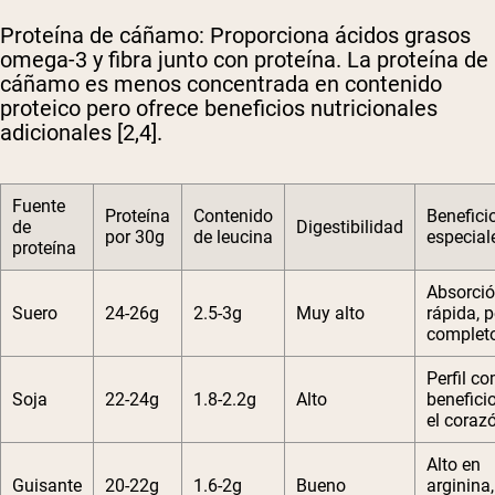
Proteína de cáñamo
: Proporciona ácidos grasos
omega-3 y fibra junto con proteína. La proteína de
cáñamo es menos concentrada en contenido
proteico pero ofrece beneficios nutricionales
adicionales [2,4].
Fuente
Proteína
Contenido
Benefici
de
Digestibilidad
por 30g
de leucina
especial
proteína
Absorci
Suero
24-26g
2.5-3g
Muy alto
rápida, p
complet
Perfil co
Soja
22-24g
1.8-2.2g
Alto
benefici
el coraz
Alto en
Guisante
20-22g
1.6-2g
Bueno
arginina,