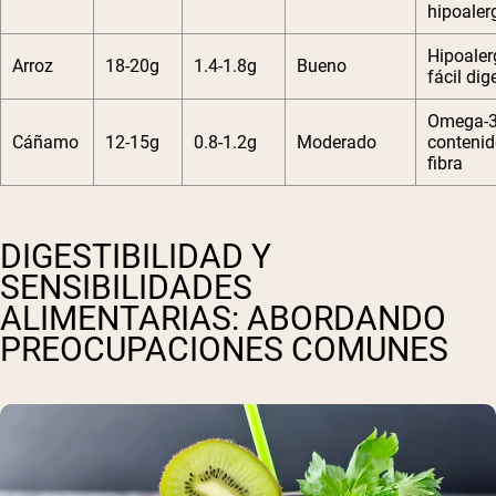
hipoaler
Hipoaler
Arroz
18-20g
1.4-1.8g
Bueno
fácil dig
Omega-3
Cáñamo
12-15g
0.8-1.2g
Moderado
contenid
fibra
DIGESTIBILIDAD Y
SENSIBILIDADES
ALIMENTARIAS: ABORDANDO
PREOCUPACIONES COMUNES