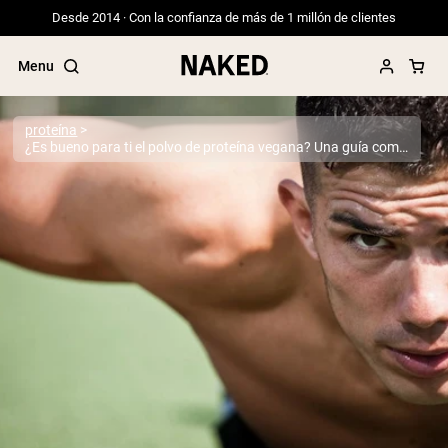
Desde 2014 · Con la confianza de más de 1 millón de clientes
Menu
proteína
¿Es bueno para ti el polvo de proteína vegana? Una guía completa basada en evidencia
Términos de Búsqueda Populares
”Protein Powder“
”Overnight Oats“
”Vegan protein“
”Collagen“
”Micellar Casein“