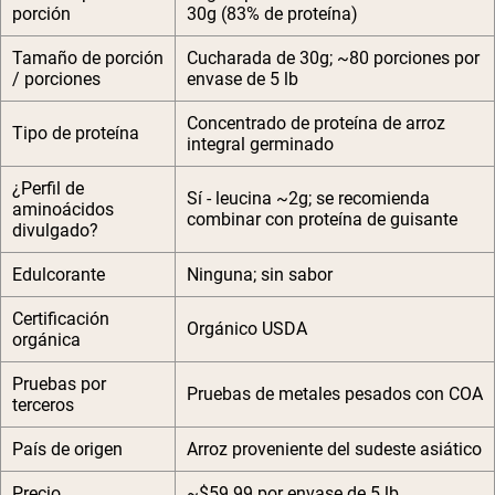
porción
30g (83% de proteína)
Tamaño de porción
Cucharada de 30g; ~80 porciones por
/ porciones
envase de 5 lb
Concentrado de proteína de arroz
Tipo de proteína
integral germinado
¿Perfil de
Sí - leucina ~2g; se recomienda
aminoácidos
combinar con proteína de guisante
divulgado?
Edulcorante
Ninguna; sin sabor
Certificación
Orgánico USDA
orgánica
Pruebas por
Pruebas de metales pesados con COA
terceros
País de origen
Arroz proveniente del sudeste asiático
Precio
~$59.99 por envase de 5 lb