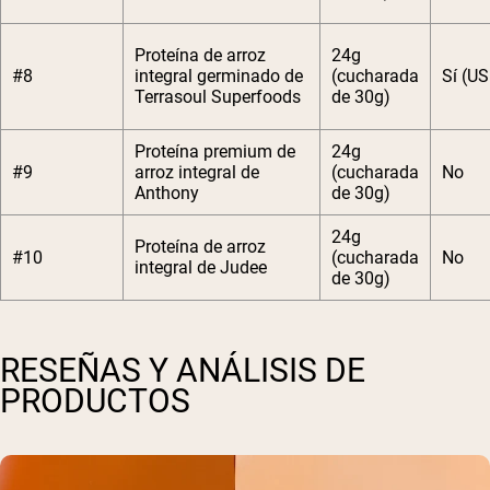
Proteína de arroz
24g
#8
integral germinado de
(cucharada
Sí (U
Terrasoul Superfoods
de 30g)
Proteína premium de
24g
#9
arroz integral de
(cucharada
No
Anthony
de 30g)
24g
Proteína de arroz
#10
(cucharada
No
integral de Judee
de 30g)
RESEÑAS Y ANÁLISIS DE
PRODUCTOS