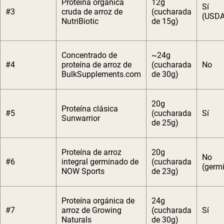
Proteína orgánica
12g
Sí
#3
cruda de arroz de
(cucharada
(USD
NutriBiotic
de 15g)
Concentrado de
~24g
#4
proteína de arroz de
(cucharada
No
BulkSupplements.com
de 30g)
20g
Proteína clásica
#5
(cucharada
Sí
Sunwarrior
de 25g)
Proteína de arroz
20g
No
#6
integral germinado de
(cucharada
(germ
NOW Sports
de 23g)
Proteína orgánica de
24g
#7
arroz de Growing
(cucharada
Sí
Naturals
de 30g)