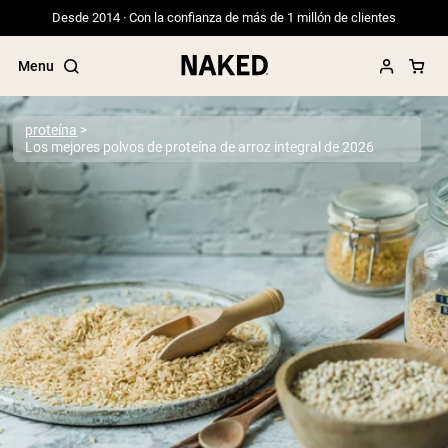
Desde 2014 · Con la confianza de más de 1 millón de clientes
Menu
proteína
Los mejores polvos de proteína de arroz integral de 2026
Términos de Búsqueda Populares
”Protein Powder“
”Overnight Oats“
”Vegan protein“
”Collagen“
”Micellar Casein“