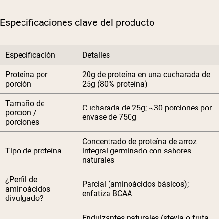
Especificaciones clave del producto
Especificación
Detalles
Proteína por
20g de proteína en una cucharada de
porción
25g (80% proteína)
Tamaño de
Cucharada de 25g; ~30 porciones por
porción /
envase de 750g
porciones
Concentrado de proteína de arroz
Tipo de proteína
integral germinado con sabores
naturales
¿Perfil de
Parcial (aminoácidos básicos);
aminoácidos
enfatiza BCAA
divulgado?
Endulzantes naturales (stevia o fruta