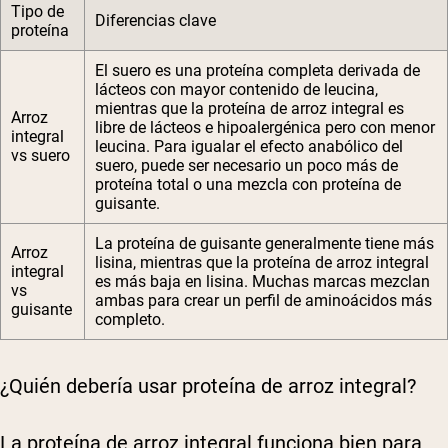
Tipo de
Diferencias clave
proteína
El suero es una proteína completa derivada de
lácteos con mayor contenido de leucina,
mientras que la proteína de arroz integral es
Arroz
libre de lácteos e hipoalergénica pero con menor
integral
leucina. Para igualar el efecto anabólico del
vs suero
suero, puede ser necesario un poco más de
proteína total o una mezcla con proteína de
guisante.
La proteína de guisante generalmente tiene más
Arroz
lisina, mientras que la proteína de arroz integral
integral
es más baja en lisina. Muchas marcas mezclan
vs
ambas para crear un perfil de aminoácidos más
guisante
completo.
¿Quién debería usar proteína de arroz integral?
La proteína de arroz integral funciona bien para