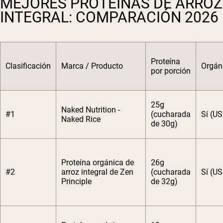
MEJORES PROTEÍNAS DE ARROZ
INTEGRAL: COMPARACIÓN 2026
Proteína
Clasificación
Marca / Producto
Orgán
por porción
25g
Naked Nutrition -
#1
(cucharada
Sí (U
Naked Rice
de 30g)
Proteína orgánica de
26g
#2
arroz integral de Zen
(cucharada
Sí (U
Principle
de 32g)