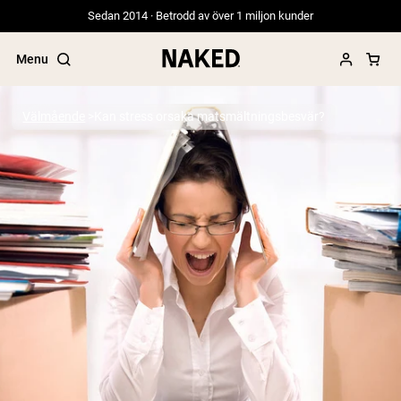
Sedan 2014 · Betrodd av över 1 miljon kunder
Menu
Välmående
Kan stress orsaka matsmältningsbesvär?
Populära söktermer
”Protein Powder“
”Overnight Oats“
”Vegan protein“
”Collagen“
”Micellar Casein“
PROTEIN POWDERS
Best Seller
Gräsbetat vassleprotein
Vassleisolat från gräsbetande djur
Getproteinpulver från get