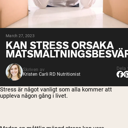
Micellärt kasein
Mass Gainer
Proteinkaffe
Shop All Protein Powders
March 27, 2023
VEGAN PROTEIN
Best Seller
KAN STRESS ORSAKA
Ärtprotein
MATSMÄLTNINGSBESVÄ
Jordnötssmör
Fröproteinpulver
Ekologiskt risprotein
Proteindrinkar
Dela t
Skriven av
Vegan viktökare
Kristen Carli RD Nutritionist
Shop All Vegan Protein
Stress är något vanligt som alla kommer att
uppleva någon gång i livet.