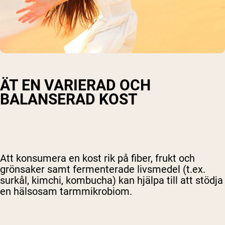
ÄT EN VARIERAD OCH
BALANSERAD KOST
Shipping Country:
Language:
Handla Nu
Att konsumera en kost rik på fiber, frukt och
grönsaker samt fermenterade livsmedel (t.ex.
surkål, kimchi, kombucha) kan hjälpa till att stödja
en hälsosam tarmmikrobiom.