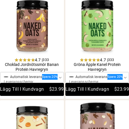
Micellärt kasein
Mass Gainer
Proteinkaffe
Shop All Protein Powders
VEGAN PROTEIN
Best Seller
Ärtprotein
Jordnötssmör
Fröproteinpulver
4.7 |
4.7 |
333
333
Rated
Rated
Ekologiskt risprotein
Choklad Jordnötssmör Banan
Gröna Äpple Kanel Protein
Engångsköp
Engångsköp
4.7
4.7
Proteindrinkar
Protein Havregryn
Havregryn
out
out
Vegan viktökare
of
of
Automatisk leverans
Automatisk leverans
Spara 20%
Spara 20%
5
5
Leveransschema:
Leveransschema:
stars
stars
Shop All Vegan Protein
Lägg Till I Kundvagn
$23.99
Lägg Till I Kundvagn
$23.99