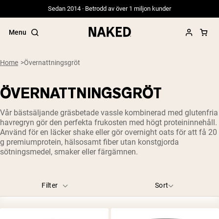
Sedan 2014 · Betrodd av över 1 miljon kunder
Menu
Smaker
Blueberry
Chocolate Peanut Butter
Double Chocolate
Home
Övernattningsgröt
Kanelbulle
Other
Strawberry
ÖVERNATTNINGSGRÖT
Populära söktermer
Vår bästsäljande gräsbetade vassle kombinerad med glutenfria
”Protein Powder“
havregryn gör den perfekta frukosten med högt proteininnehåll.
”Overnight Oats“
Använd för en läcker shake eller gör overnight oats för att få 20
”Vegan protein“
g premiumprotein, hälsosamt fiber utan konstgjorda
”Collagen“
sötningsmedel, smaker eller färgämnen.
”Micellar Casein“
PROTEIN POWDERS
Best Seller
Filter
Sort
Gräsbetat vassleprotein
Vassleisolat från gräsbetande djur
Getproteinpulver från get