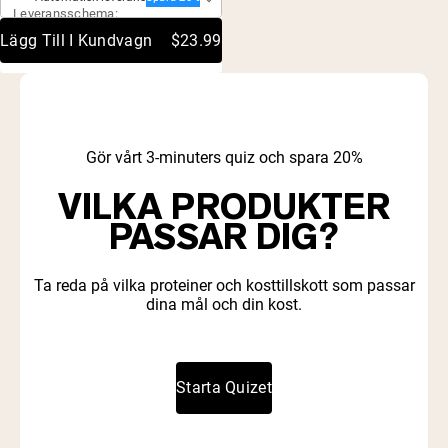
Leveransschema:
of
5
Lägg Till I Kundvagn
$23.99
stars
Gör vårt 3-minuters quiz och spara 20%
VILKA PRODUKTER
PASSAR DIG?
Ta reda på vilka proteiner och kosttillskott som passar
dina mål och din kost.
Starta Quizet