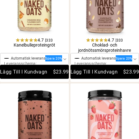
4.7 |
4.7 |
333
333
Rated
Rated
Kanelbulleproteingröt
Choklad- och
Engångsköp
Engångsköp
4.7
4.7
jordnötssmörsproteinhavre
out
out
of
of
Automatisk leverans
Automatisk leverans
Spara 20%
Spara 20%
5
5
Leveransschema:
Leveransschema:
stars
stars
Lägg Till I Kundvagn
$23.99
Lägg Till I Kundvagn
$23.99