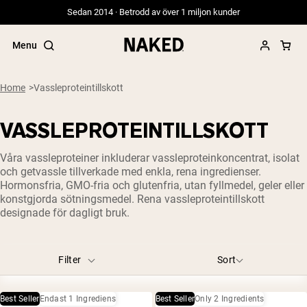
Sedan 2014 · Betrodd av över 1 miljon kunder
Menu
Smaker
Chocolate
Chocolate Peanut Butter
Strawberry
Home
Vassleproteintillskott
Unflavored
Vanilla
VASSLEPROTEINTILLSKOTT
Populära söktermer
Storlek
Våra vassleproteiner inkluderar vassleproteinkoncentrat, isolat
”Protein Powder“
och getvassle tillverkade med enkla, rena ingredienser.
1LB
2LB
5LB
”Overnight Oats“
Hormonsfria, GMO-fria och glutenfria, utan fyllmedel, geler eller
”Vegan protein“
konstgjorda sötningsmedel. Rena vassleproteintillskott
”Collagen“
designade för dagligt bruk.
”Micellar Casein“
PROTEIN POWDERS
Best Seller
Filter
Sort
Gräsbetat vassleprotein
Vassleisolat från gräsbetande djur
Getproteinpulver från get
Best Seller
Endast 1 Ingrediens
Best Seller
Only 2 Ingredients