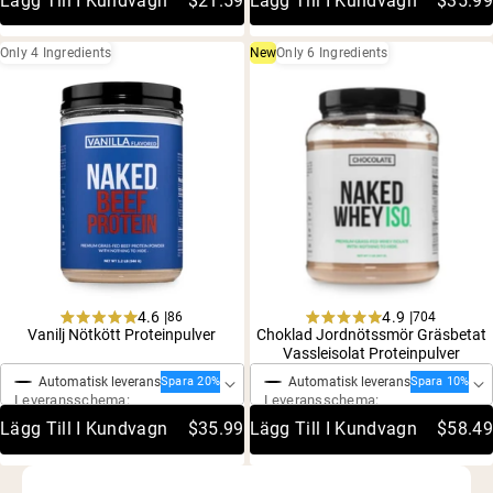
Lägg Till I Kundvagn
$21.59
Lägg Till I Kundvagn
$35.99
Only 4 Ingredients
New
Only 6 Ingredients
4.6 |
4.9 |
86
704
Rated
Rated
Vanilj Nötkött Proteinpulver
Choklad Jordnötssmör Gräsbetat
Engångsköp
Engångsköp
4.6
4.9
Vassleisolat Proteinpulver
out
out
of
of
Automatisk leverans
Automatisk leverans
Spara 20%
Spara 10%
5
5
Leveransschema:
Leveransschema:
stars
stars
Lägg Till I Kundvagn
$35.99
Lägg Till I Kundvagn
$58.49