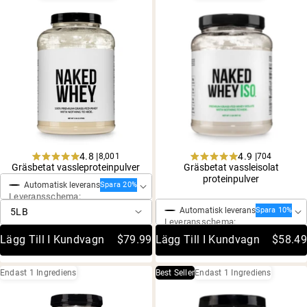
Micellärt kasein
Mass Gainer
Proteinkaffe
Shop All Protein Powders
VEGAN PROTEIN
Best Seller
Ärtprotein
Jordnötssmör
Fröproteinpulver
Ekologiskt risprotein
4.8 |
4.9 |
8,001
704
Engångsköp
Proteindrinkar
Rated
Rated
Gräsbetat vassleproteinpulver
Gräsbetat vassleisolat
Vegan viktökare
4.8
4.9
proteinpulver
Engångsköp
Automatisk leverans
out
out
Spara 20%
Leveransschema:
of
of
5
5
Shop All Vegan Protein
Automatisk leverans
Spara 10%
stars
stars
Leveransschema:
Lägg Till I Kundvagn
$79.99
Lägg Till I Kundvagn
$58.49
Endast 1 Ingrediens
Best Seller
Endast 1 Ingrediens