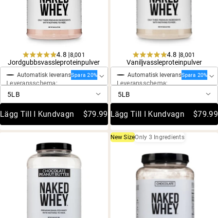
4.8 |
4.8 |
8,001
8,001
Engångsköp
Engångsköp
Rated
Rated
Jordgubbsvassleproteinpulver
Vaniljvassleproteinpulver
4.8
4.8
Automatisk leverans
Automatisk leverans
out
out
Spara 20%
Spara 20%
Leveransschema:
Leveransschema:
of
of
5
5
stars
stars
Lägg Till I Kundvagn
$79.99
Lägg Till I Kundvagn
$79.99
New Size
Only 3 Ingredients