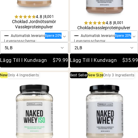
4.8 |
8,001
Rated
Choklad Jordnötssmör
4.8 |
8,001
Engångsköp
Engångsköp
4.8
Rated
Vassleproteinpulver
Chokladvassleproteinpulver
out
4.8
of
Automatisk leverans
Automatisk leverans
out
Spara 20%
Spara 20%
5
Leveransschema:
Leveransschema:
of
stars
5
stars
Lägg Till I Kundvagn
$79.99
Lägg Till I Kundvagn
$35.99
New
Only 4 Ingredients
Best Seller
New Size
Only 3 Ingredients