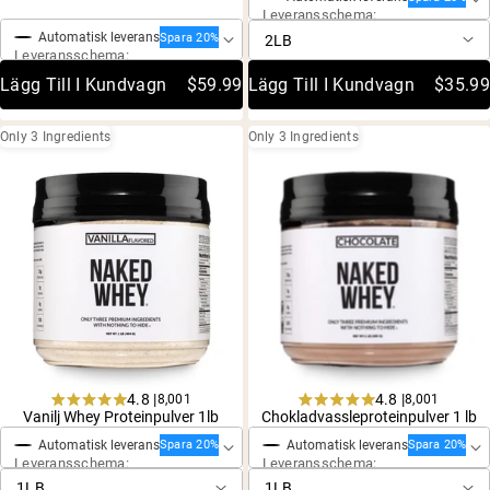
Leveransschema:
of
of
5
5
Automatisk leverans
Spara 20%
stars
stars
Leveransschema:
Lägg Till I Kundvagn
$59.99
Lägg Till I Kundvagn
$35.99
Only 3 Ingredients
Only 3 Ingredients
4.8 |
4.8 |
8,001
8,001
Engångsköp
Engångsköp
Rated
Rated
Vanilj Whey Proteinpulver 1lb
Chokladvassleproteinpulver 1 lb
4.8
4.8
Automatisk leverans
Automatisk leverans
out
out
Spara 20%
Spara 20%
Leveransschema:
Leveransschema:
of
of
5
5