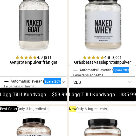
4.9 |
4.8 |
511
8,001
Engångsköp
Rated
Rated
Getproteinpulver från get
Gräsbetat vassleproteinpulver
4.9
4.8
Engångsköp
Automatisk leverans
out
out
Spara 20%
Leveransschema:
of
of
5
5
Automatisk leverans
Spara 20%
stars
stars
Leveransschema:
Lägg Till I Kundvagn
$59.99
Lägg Till I Kundvagn
$35.99
Best Seller
Only 3 Ingredients
New
Only 6 Ingredients