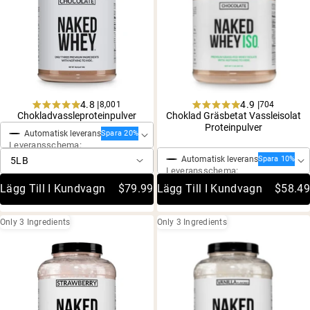
4.8 |
4.9 |
8,001
704
Engångsköp
Rated
Rated
Chokladvassleproteinpulver
Choklad Gräsbetat Vassleisolat
4.8
4.9
Proteinpulver
Engångsköp
Automatisk leverans
out
out
Spara 20%
Leveransschema:
of
of
5
5
Automatisk leverans
Spara 10%
stars
stars
Leveransschema:
Lägg Till I Kundvagn
$79.99
Lägg Till I Kundvagn
$58.49
Only 3 Ingredients
Only 3 Ingredients