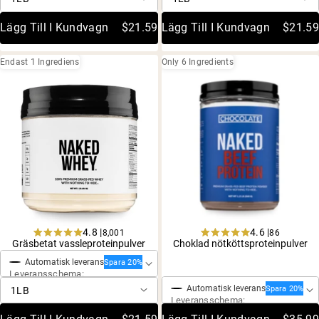
stars
stars
Lägg Till I Kundvagn
$21.59
Lägg Till I Kundvagn
$21.59
Endast 1 Ingrediens
Only 6 Ingredients
4.8 |
4.6 |
8,001
86
Engångsköp
Rated
Rated
Gräsbetat vassleproteinpulver
Choklad nötköttsproteinpulver
4.8
4.6
Engångsköp
Automatisk leverans
out
out
Spara 20%
Leveransschema:
of
of
5
5
Automatisk leverans
Spara 20%
stars
stars
Leveransschema: