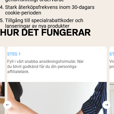
Stark återköpsfrekvens inom 30-dagars
cookie-perioden
Tillgång till specialrabattkoder och
lanseringar av nya produkter
HUR DET FUNGERAR
STEG 1
ST
Fyll i vårt snabba ansökningsformulär. När
Vi
du blivit godkänd får du din personliga
pr
affiliatelänk.
Shipping Country:
Language:
Handla Nu