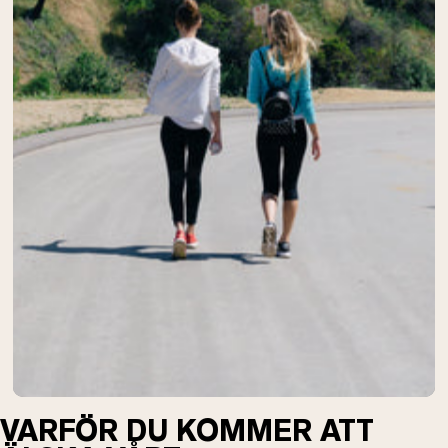
Micellärt kasein
Mass Gainer
Proteinkaffe
Shop All Protein Powders
VEGAN PROTEIN
Best Seller
Ärtprotein
Jordnötssmör
Fröproteinpulver
Ekologiskt risprotein
Proteindrinkar
Vegan viktökare
Shop All Vegan Protein
VARFÖR DU KOMMER ATT