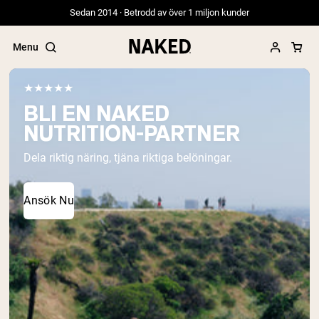
Sedan 2014 · Betrodd av över 1 miljon kunder
Menu
★★★★★
BLI EN NAKED
NUTRITION-PARTNER
Populära söktermer
Dela riktig näring, tjäna riktiga belöningar.
”Protein Powder“
”Overnight Oats“
”Vegan protein“
Ansök Nu
”Collagen“
”Micellar Casein“
PROTEIN POWDERS
Best Seller
Gräsbetat vassleprotein
Vassleisolat från gräsbetande djur
Getproteinpulver från get