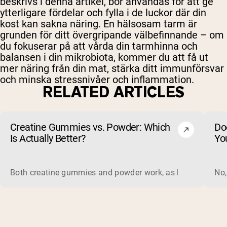
beskrivs i denna artikel, bör användas för att ge
ytterligare fördelar och fylla i de luckor där din
kost kan sakna näring. En hälsosam tarm är
grunden för ditt övergripande välbefinnande – om
du fokuserar på att vårda din tarmhinna och
balansen i din mikrobiota, kommer du att få ut
mer näring från din mat, stärka ditt immunförsvar
och minska stressnivåer och inflammation.
RELATED ARTICLES
Creatine Gummies vs. Powder: Which
Do
Is Actually Better?
Yo
Both creatine gummies and powder work, as long as the prod
No,