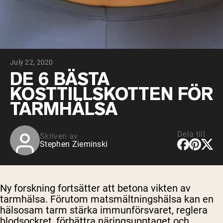
Micellärt kasein
Mass Gainer
Proteinkaffe
Shop All Protein Powders
July 22, 2020
VEGAN PROTEIN
Best Seller
DE 6 BÄSTA
Ärtprotein
KOSTTILLSKOTTEN FÖR
Jordnötssmör
Fröproteinpulver
TARMHÄLSA
Ekologiskt risprotein
Proteindrinkar
Vegan viktökare
Dela till
Skriven av
Stephen Zieminski
Shop All Vegan Protein
Ny forskning fortsätter att betona vikten av
tarmhälsa. Förutom matsmältningshälsa kan en
hälsosam tarm stärka immunförsvaret, reglera
blodsockret, förbättra näringsupptaget och