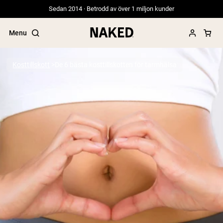
Sedan 2014 · Betrodd av över 1 miljon kunder
Menu
Kosttillskott
De 6 bästa kosttillskotten för tarmhälsa
Populära söktermer
”Protein Powder“
”Overnight Oats“
”Vegan protein“
”Collagen“
”Micellar Casein“
PROTEIN POWDERS
Best Seller
Gräsbetat vassleprotein
Vassleisolat från gräsbetande djur
Getproteinpulver från get