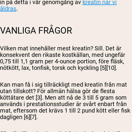
in på detta i vår genomgång av
kreatin när vi
åldras
.
VANLIGA FRÅGOR
Vilken mat innehåller mest kreatin?
Sill. Det är
konsekvent den rikaste kostkällan, med ungefär
0,75 till 1,1 gram per 4-ounce portion, före fläsk,
nötkött, lax, tonfisk, torsk och kyckling [5][10].
Kan man få i sig tillräckligt med kreatin från mat
utan tillskott?
För allmän hälsa gör de flesta
köttätare det [3]. Men att nå de 3 till 5 gram som
används i prestationsstudier är svårt enbart från
mat, eftersom det krävs 1 till 2 pund kött eller fisk
dagligen [6][7].