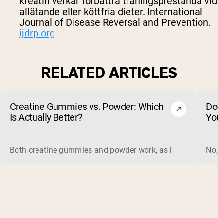
kreatin verkar förbättra träningsprestanda vid
allätande eller köttfria dieter.
International
Journal of Disease Reversal and Prevention
.
ijdrp.org
RELATED ARTICLES
Creatine Gummies vs. Powder: Which
Do
Is Actually Better?
Yo
Both creatine gummies and powder work, as long as the prod
No,