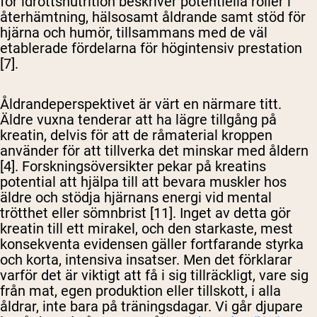
för idrottsnutrition beskriver potentiella roller i
återhämtning, hälsosamt åldrande samt stöd för
hjärna och humör, tillsammans med de väl
etablerade fördelarna för högintensiv prestation
[7].
Åldrandeperspektivet är värt en närmare titt.
Äldre vuxna tenderar att ha lägre tillgång på
kreatin, delvis för att de råmaterial kroppen
använder för att tillverka det minskar med åldern
[4]. Forskningsöversikter pekar på kreatins
potential att hjälpa till att bevara muskler hos
äldre och stödja hjärnans energi vid mental
trötthet eller sömnbrist [11]. Inget av detta gör
kreatin till ett mirakel, och den starkaste, mest
konsekventa evidensen gäller fortfarande styrka
och korta, intensiva insatser. Men det förklarar
varför det är viktigt att få i sig tillräckligt, vare sig
från mat, egen produktion eller tillskott, i alla
åldrar, inte bara på träningsdagar. Vi går djupare