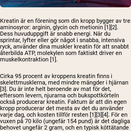
Kreatin är en förening som din kropp bygger av tre
aminosyror: arginin, glycin och metionin [1][2].
Dess huvuduppgift är snabb energi. När du
sprintar, lyfter eller gör något i snabba, intensiva
ryck, använder dina muskler kreatin för att snabbt
återbilda ATP, molekylen som faktiskt driver en
muskelkontraktion [1].
Cirka 95 procent av kroppens kreatin finns i
skelettmusklerna, med mindre mängder i hjärnan
[3]. Du är inte helt beroende av mat för det,
eftersom levern, njurarna och bukspottkörteln
också producerar kreatin. Faktum är att din egen
kropp producerar det mesta av det du använder
varje dag, och kosten tillför resten [1][3][4]. För en
vuxen på 70 kilo (ungefär 154 pund) är det dagliga
behovet ungefär 2 gram, och en typisk köttätande