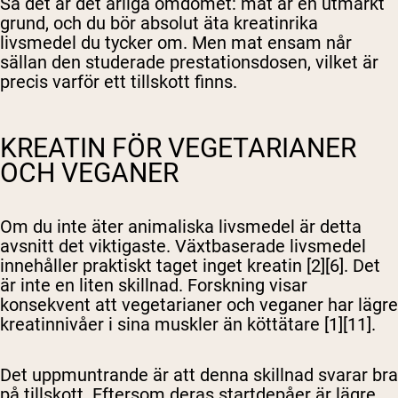
Så det är det ärliga omdömet: mat är en utmärkt
grund, och du bör absolut äta kreatinrika
livsmedel du tycker om. Men mat ensam når
sällan den studerade prestationsdosen, vilket är
precis varför ett tillskott finns.
KREATIN FÖR VEGETARIANER
OCH VEGANER
Om du inte äter animaliska livsmedel är detta
avsnitt det viktigaste. Växtbaserade livsmedel
innehåller praktiskt taget inget kreatin [2][6]. Det
är inte en liten skillnad. Forskning visar
konsekvent att vegetarianer och veganer har lägre
kreatinnivåer i sina muskler än köttätare [1][11].
Det uppmuntrande är att denna skillnad svarar bra
på tillskott. Eftersom deras startdepåer är lägre
Shipping Country:
Language: