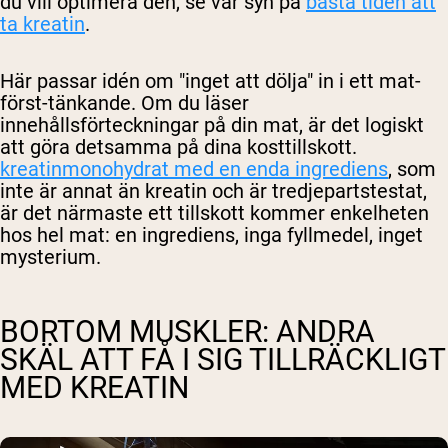
du vill optimera den, se vår syn på
bästa tiden att
ta kreatin
.
Här passar idén om "inget att dölja" in i ett mat-
först-tänkande. Om du läser
innehållsförteckningar på din mat, är det logiskt
att göra detsamma på dina kosttillskott.
kreatinmonohydrat med en enda ingrediens
, som
inte är annat än kreatin och är tredjepartstestat,
är det närmaste ett tillskott kommer enkelheten
hos hel mat: en ingrediens, inga fyllmedel, inget
mysterium.
BORTOM MUSKLER: ANDRA
SKÄL ATT FÅ I SIG TILLRÄCKLIGT
MED KREATIN