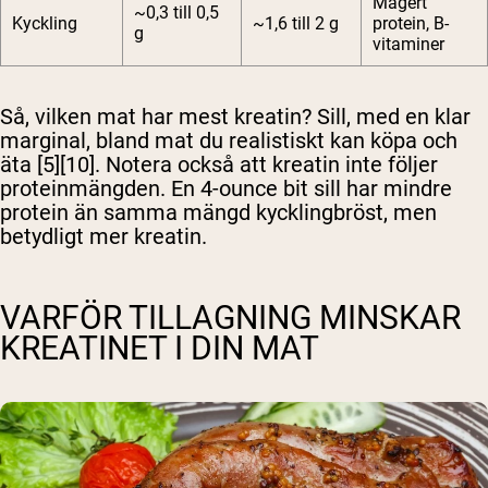
Magert
~0,3 till 0,5
Kyckling
~1,6 till 2 g
protein, B-
g
vitaminer
Så, vilken mat har mest kreatin? Sill, med en klar
marginal, bland mat du realistiskt kan köpa och
äta [5][10]. Notera också att kreatin inte följer
proteinmängden. En 4-ounce bit sill har mindre
protein än samma mängd kycklingbröst, men
betydligt mer kreatin.
VARFÖR TILLAGNING MINSKAR
KREATINET I DIN MAT