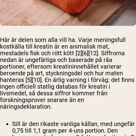
Här är delen som alla vill ha. Varje meningsfull
kostkälla till kreatin är en animalisk mat,
mestadels fisk och rött kött [2][6][12]. Siffrorna
nedan är ungefärliga och baserade på råa
portioner, eftersom kreatininnehållet varierar
beroende på art, styckningsdel och hur maten
hanteras [5][10]. En ärlig varning i förväg: det finns
ingen officiell statlig databas för kreatin i
livsmedel, så dessa siffror kommer från
forskningsprover snarare än en
näringsdeklaration.
Sill
är den rikaste vanliga källan, med ungefär
0,75 till 1,1 gram per 4-uns portion. Den