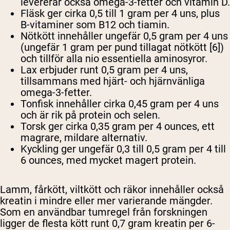
levererar också omega-3-fetter och vitamin D.
Fläsk
ger cirka 0,5 till 1 gram per 4 uns, plus
B-vitaminer som B12 och tiamin.
Nötkött
innehåller ungefär 0,5 gram per 4 uns
(ungefär 1 gram per pund tillagat nötkött [6])
och tillför alla nio essentiella aminosyror.
Lax
erbjuder runt 0,5 gram per 4 uns,
tillsammans med hjärt- och hjärnvänliga
omega-3-fetter.
Tonfisk
innehåller cirka 0,45 gram per 4 uns
och är rik på protein och selen.
Torsk
ger cirka 0,35 gram per 4 ounces, ett
magrare, mildare alternativ.
Kyckling
ger ungefär 0,3 till 0,5 gram per 4 till
6 ounces, med mycket magert protein.
Lamm, fårkött, viltkött och räkor innehåller också
kreatin i mindre eller mer varierande mängder.
Som en användbar tumregel från forskningen
ligger de flesta kött runt 0,7 gram kreatin per 6-