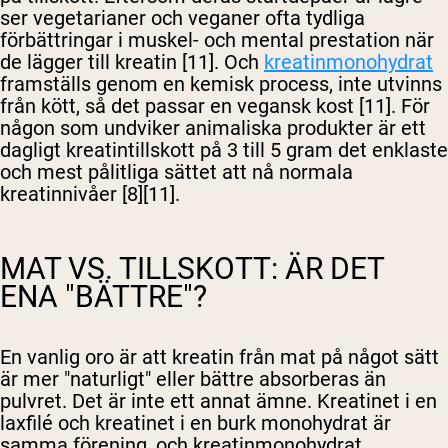
ser vegetarianer och veganer ofta tydliga
förbättringar i muskel- och mental prestation när
de lägger till kreatin [11]. Och
kreatinmonohydrat
Handla Nu
framställs genom en kemisk process, inte utvinns
från kött, så det passar en vegansk kost [11]. För
någon som undviker animaliska produkter är ett
dagligt kreatintillskott på 3 till 5 gram det enklaste
och mest pålitliga sättet att nå normala
kreatinnivåer [8][11].
MAT VS. TILLSKOTT: ÄR DET
ENA "BÄTTRE"?
En vanlig oro är att kreatin från mat på något sätt
är mer "naturligt" eller bättre absorberas än
pulvret. Det är inte ett annat ämne. Kreatinet i en
laxfilé och kreatinet i en burk monohydrat är
samma förening, och kreatinmonohydrat