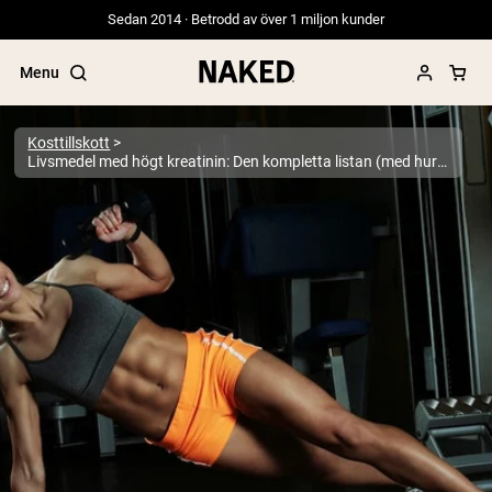
Sedan 2014 · Betrodd av över 1 miljon kunder
Menu
Kosttillskott
Livsmedel med högt kreatinin: Den kompletta listan (med hur mycket varje innehåller)
Populära söktermer
”Protein Powder“
”Overnight Oats“
”Vegan protein“
”Collagen“
”Micellar Casein“
PROTEIN POWDERS
Best Seller
Gräsbetat vassleprotein
Vassleisolat från gräsbetande djur
Getproteinpulver från get