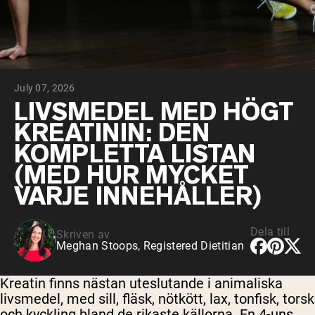
Micellärt kasein
Mass Gainer
Proteinkaffe
Shop All Protein Powders
July 07, 2026
VEGAN PROTEIN
Best Seller
LIVSMEDEL MED HÖGT
Ärtprotein
KREATININ: DEN
Jordnötssmör
Fröproteinpulver
KOMPLETTA LISTAN
Ekologiskt risprotein
(MED HUR MYCKET
Proteindrinkar
Vegan viktökare
VARJE INNEHÅLLER)
Shop All Vegan Protein
Dela till
Skriven av
Meghan Stoops, Registered Dietitian
Kreatin finns nästan uteslutande i animaliska
livsmedel, med sill, fläsk, nötkött, lax, tonfisk, torsk
och kyckling bland de rikaste källorna. En 4-uns