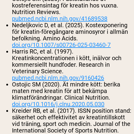
kostreferensintag för kreatin hos vuxna.
Nutrition Reviews
.
pubmed.ncbi.nlm.nih.gov/41689538
Nedeljkovic D, et al. (2025). Kostexponering
för kreatin-föregångare aminosyror i allmän
befolkning.
Amino Acids
.
doi.org/10.1007/s00726-025-03460-7
Harris RC, et al. (1997).
Kreatinkoncentrationen i kött, inälvor och
kommersiellt hundfoder.
Research in
Veterinary Science
.
pubmed.ncbi.nlm.nih.gov/9160426
Ostojic SM (2020). Ät mindre kött: berika
maten med kreatin för att bekämpa
klimatförändringar.
Clinical Nutrition
.
doi.org/10.1016/j.clnu.2020.05.030
Kreider RB, et al. (2017). ISSN position stand:
säkerhet och effektivitet av kreatintillskott
vid träning, sport och medicin.
Journal of the
International Society of Sports Nutrition
.