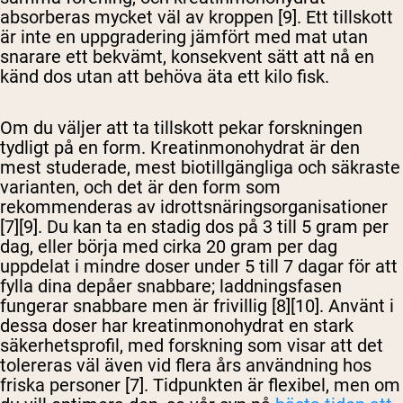
absorberas mycket väl av kroppen [9]. Ett tillskott
är inte en uppgradering jämfört med mat utan
snarare ett bekvämt, konsekvent sätt att nå en
känd dos utan att behöva äta ett kilo fisk.
Om du väljer att ta tillskott pekar forskningen
tydligt på en form. Kreatinmonohydrat är den
mest studerade, mest biotillgängliga och säkraste
varianten, och det är den form som
rekommenderas av idrottsnäringsorganisationer
[7][9]. Du kan ta en stadig dos på 3 till 5 gram per
dag, eller börja med cirka 20 gram per dag
uppdelat i mindre doser under 5 till 7 dagar för att
fylla dina depåer snabbare; laddningsfasen
fungerar snabbare men är frivillig [8][10]. Använt i
dessa doser har kreatinmonohydrat en stark
säkerhetsprofil, med forskning som visar att det
tolereras väl även vid flera års användning hos
friska personer [7]. Tidpunkten är flexibel, men om