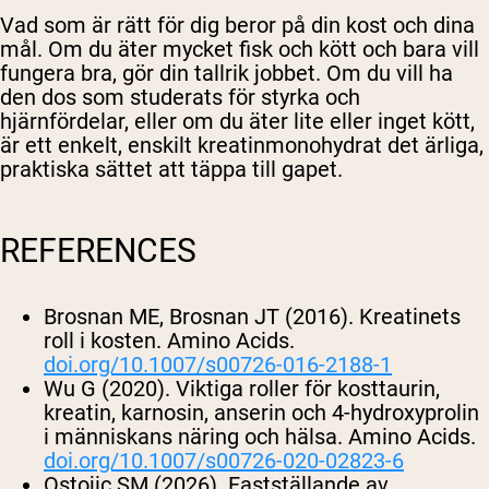
Vad som är rätt för dig beror på din kost och dina
mål. Om du äter mycket fisk och kött och bara vill
fungera bra, gör din tallrik jobbet. Om du vill ha
den dos som studerats för styrka och
hjärnfördelar, eller om du äter lite eller inget kött,
är ett enkelt, enskilt kreatinmonohydrat det ärliga,
praktiska sättet att täppa till gapet.
REFERENCES
Brosnan ME, Brosnan JT (2016). Kreatinets
roll i kosten.
Amino Acids
.
doi.org/10.1007/s00726-016-2188-1
Wu G (2020). Viktiga roller för kosttaurin,
kreatin, karnosin, anserin och 4-hydroxyprolin
i människans näring och hälsa.
Amino Acids
.
doi.org/10.1007/s00726-020-02823-6
Ostojic SM (2026). Fastställande av