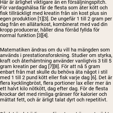
Här är ärlighet viktigare än en försäljningspitch.
För vardagshälsa får de flesta som äter kött och
fisk tillräckligt med kreatin från sin kost plus sin
egen produktion [1][3]. De ungefär 1 till 2 gram per
dag från en allätarkost, kombinerat med vad din
kropp producerar, håller dina förråd fyllda för
normal funktion [3][4].
Matematiken ändras om du vill ha mängden som
används i prestationsforskning. Studier om styrka,
kraft och återhämtning använder vanligtvis 3 till 5
gram kreatin per dag [7][8]. För att nå 5 gram
enbart från mat skulle du behöva äta något i stil
med 1 till 2 pund kött eller fisk varje dag [6]. Det är
flera kycklingbröst, flera portioner lax eller mer än
ett halvt kilo nötkött, dag efter dag. För de flesta
krockar det med rimliga gränser för kalorier och
mättat fett, och är ärligt talat dyrt och repetitivt.