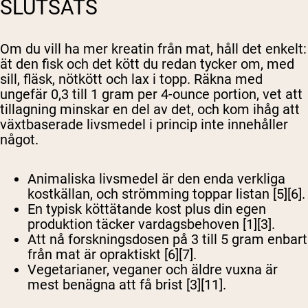
SLUTSATS
Om du vill ha mer kreatin från mat, håll det enkelt:
ät den fisk och det kött du redan tycker om, med
sill, fläsk, nötkött och lax i topp. Räkna med
ungefär 0,3 till 1 gram per 4-ounce portion, vet att
tillagning minskar en del av det, och kom ihåg att
växtbaserade livsmedel i princip inte innehåller
något.
Animaliska livsmedel är den enda verkliga
kostkällan, och strömming toppar listan [5][6].
En typisk köttätande kost plus din egen
produktion täcker vardagsbehoven [1][3].
Att nå forskningsdosen på 3 till 5 gram enbart
från mat är opraktiskt [6][7].
Vegetarianer, veganer och äldre vuxna är
mest benägna att få brist [3][11].