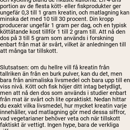
portion av de flesta kött- eller fiskprodukter ger
ungefär 0,3 till 1 gram kreatin, och matlagning kan
minska det med 10 till 30 procent. Din kropp
producerar ungefär 1 gram per dag, och en typisk
köttätande kost tillför 1 till 2 gram till. Att nå den
dos på 3 till 5 gram som används i forskning
enbart från mat är svårt, vilket är anledningen till
att många tar tillskott.
Slutsatsen: om du hellre vill få kreatin från
tallriken än från en burk pulver, kan du det, men
bara från animaliska livsmedel och bara upp till en
viss nivå. Kött och fisk höjer ditt intag betydligt,
men att nå den dos som används i studier enbart
från mat är svårt och lite opraktiskt. Nedan hittar
du exakt vilka livsmedel, hur mycket kreatin varje
innehåller, vad matlagning gör med dessa siffror,
vad vegetarianer behöver veta och när tillskott
faktiskt är vettigt. Ingen hype, bara de verkliga