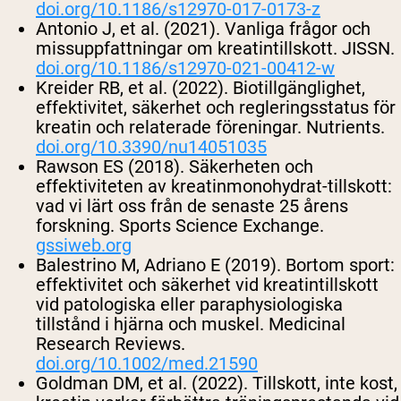
doi.org/10.1186/s12970-017-0173-z
Antonio J, et al. (2021). Vanliga frågor och
missuppfattningar om kreatintillskott.
JISSN
.
doi.org/10.1186/s12970-021-00412-w
Kreider RB, et al. (2022). Biotillgänglighet,
effektivitet, säkerhet och regleringsstatus för
kreatin och relaterade föreningar.
Nutrients
.
doi.org/10.3390/nu14051035
Rawson ES (2018). Säkerheten och
effektiviteten av kreatinmonohydrat-tillskott:
vad vi lärt oss från de senaste 25 årens
forskning.
Sports Science Exchange
.
gssiweb.org
Balestrino M, Adriano E (2019). Bortom sport:
effektivitet och säkerhet vid kreatintillskott
vid patologiska eller paraphysiologiska
tillstånd i hjärna och muskel.
Medicinal
Research Reviews
.
doi.org/10.1002/med.21590
Goldman DM, et al. (2022). Tillskott, inte kost,