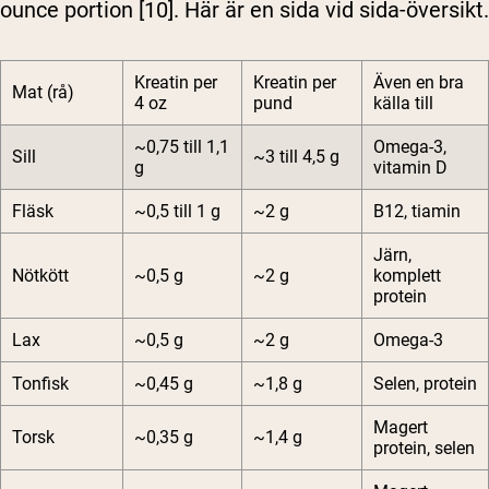
ounce portion [10]. Här är en sida vid sida-översikt.
Kreatin per
Kreatin per
Även en bra
Mat (rå)
4 oz
pund
källa till
~0,75 till 1,1
Omega-3,
Sill
~3 till 4,5 g
g
vitamin D
Fläsk
~0,5 till 1 g
~2 g
B12, tiamin
Järn,
Nötkött
~0,5 g
~2 g
komplett
protein
Lax
~0,5 g
~2 g
Omega-3
Tonfisk
~0,45 g
~1,8 g
Selen, protein
Magert
Torsk
~0,35 g
~1,4 g
protein, selen