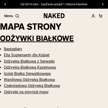
Od 2014 roku · Zaufanie ponad 1 miliona klientów
Menu
MAPA STRONY
ODŻYWKI BIAŁKOWE
Bestsellery
Popularne wyszukiwania
Ella Suplementy dla Kobiet
”Protein Powder“
Odżywka Białkowa z Serwatki
”Overnight Oats“
Odżywka Białkowa Kazeinowa
”Vegan protein“
”Collagen“
Izolat Białka Serwatkowego
”Micellar Casein“
Waniliowa Odżywka Białkowa
Czekoladowa Odżywka Białkowa
ODŻYWKI BIAŁKOWE
Bestsellery
Odżywki na przyrost masy
Białko grochu
Odżywka Białkowa z Serwatki z mleka
krów karmionych trawą