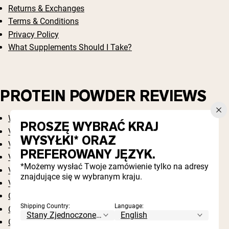
Returns & Exchanges
Terms & Conditions
Privacy Policy
What Supplements Should I Take?
PROTEIN POWDER REVIEWS
Whey Protein Powder Reviews
PROSZĘ WYBRAĆ KRAJ
Vanilla Whey Protein Powder Reviews
WYSYŁKI* ORAZ
Vanilla Casein Protein Powder Reviews
PREFEROWANY JĘZYK.
Vanilla Pea Protein Powder Reviews
*Możemy wysłać Twoje zamówienie tylko na adresy
Vanilla Weight Gainer Protein Supplement Reviews
znajdujące się w wybranym kraju.
Vanilla Egg Whites Protein Powder Reviews
Chocolate Whey Protein Powder Reviews
Shipping Country:
Language:
Chocolate Casein Protein Powder Reviews
Chocolate Pea Protein Powder Reviews