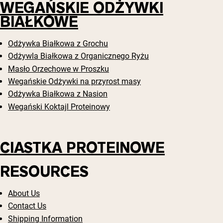
Peptydy kolagenowe
WEGAŃSKIE ODŻYWKI
Czekoladowa serwatka z mleka krów
BIAŁKOWE
karmionych trawą
Serwatka z trawy karmionej wanilią
Serwatka z mleka krów karmionych
trawą
Odżywka Białkowa z Grochu
Odżywla Białkowa z Organicznego Ryżu
Shop All Odżywki Białkowe
Masło Orzechowe w Proszku
WEGAŃSKIE ODŻYWKI
Wegańskie Odżywki na przyrost masy
Bestsellery
BIAŁKOWE
Odżywka Białkowa z Nasion
Wegański Koktajl Proteinowy
Białko grochu
CIASTKA PROTEINOWE
RESOURCES
Shop All Wegańskie Odżywki Białkowe
About Us
Contact Us
Shipping Information