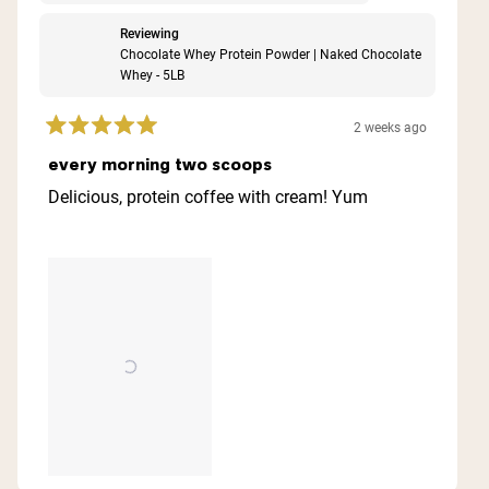
Reviewing
Chocolate Whey Protein Powder | Naked Chocolate
Whey - 5LB
2 weeks ago
Rated
5
every morning two scoops
out
of
Delicious, protein coffee with cream! Yum
5
stars