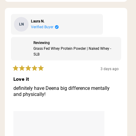
Laura N.
LN
Verified Buyer
Reviewing
Grass Fed Whey Protein Powder | Naked Whey -
5LB
3 days ago
Rated
5
Love it
out
of
definitely have Deena big difference mentally
5
and physically!
stars