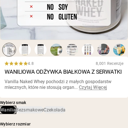
Peptydy kolagenowe
Czekoladowa serwatka z mleka krów
karmionych trawą
Serwatka z trawy karmionej wanilią
Serwatka z mleka krów karmionych
trawą
Shop All Odżywki Białkowe
WEGAŃSKIE ODŻYWKI
Bestsellery
BIAŁKOWE
Białko grochu
4.8
8,001 Recenzje
Rated
WANILIOWA ODŻYWKA BIAŁKOWA Z SERWATKI
4.8
out
of
Vanilla Naked Whey pochodzi z małych gospodarstw
5
mlecznych, które nie stosują organ...
Czytaj Więcej
stars
Shop All Wegańskie Odżywki Białkowe
Wybierz smak
Wanilia
Bezsmakowe
Czekolada
Wybierz rozmiar