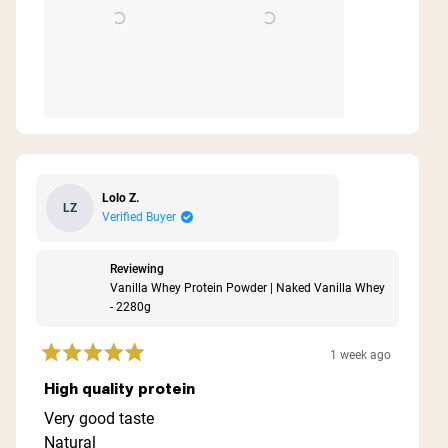
Lolo Z.
LZ
Verified Buyer
Reviewing
Vanilla Whey Protein Powder | Naked Vanilla Whey
- 2280g
1 week ago
Rated
5
High quality protein
out
of
Very good taste
5
Natural
stars