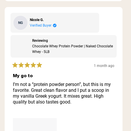
Nicole G.
NG
Verified Buyer
Reviewing
Chocolate Whey Protein Powder | Naked Chocolate
Whey - 5LB
1 month ago
Rated
5
My go to
out
of
I’m not a “protein powder person”, but this is my
5
favorite. Great clean flavor and I put a scoop in
stars
my vanilla Greek yogurt. It mixes great. High
quality but also tastes good.