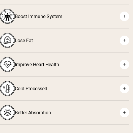
Boost Immune System
¹
²
Lose Fat
³
⁴
Improve Heart Health
⁵
⁶
Cold Processed
⁷
Better Absorption