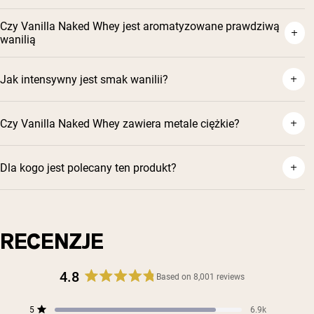
Czy Vanilla Naked Whey jest aromatyzowane prawdziwą
wanilią
Jak intensywny jest smak wanilii?
Czy Vanilla Naked Whey zawiera metale ciężkie?
Dla kogo jest polecany ten produkt?
RECENZJE
4.8
Based on 8,001 reviews
Rated
4.8
Total
Total
Total
Total
Total
5
6.9k