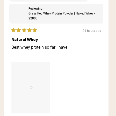
Reviewing
Grass Fed Whey Protein Powder | Naked Whey -
2280g
21 hours ago
Rated
5
Natural Whey
out
of
Best whey protein so far I have
5
stars