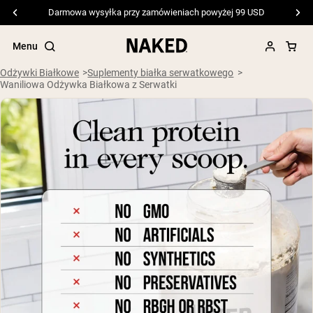
Darmowa wysyłka przy zamówieniach powyżej 99 USD
Menu
Odżywki Białkowe
Suplementy białka serwatkowego
Waniliowa Odżywka Białkowa z Serwatki
Popularne wyszukiwania
”Protein Powder“
”Overnight Oats“
”Vegan protein“
”Collagen“
”Micellar Casein“
ODŻYWKI BIAŁKOWE
Bestsellery
Białko grochu
Odżywka Białkowa z Serwatki z mleka
krów karmionych trawą