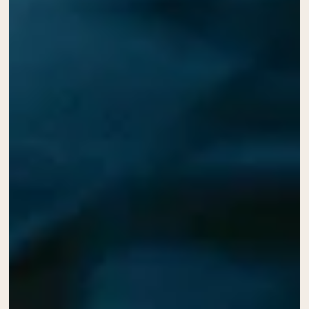
Peptydy kolagenowe
Czekoladowa serwatka z mleka krów
karmionych trawą
Serwatka z trawy karmionej wanilią
Serwatka z mleka krów karmionych
trawą
Shop All Odżywki Białkowe
WEGAŃSKIE ODŻYWKI
Bestsellery
BIAŁKOWE
Białko grochu
Shop All Wegańskie Odżywki Białkowe