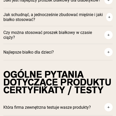
Jaki jest najlepszy proszek białkowy dla diabetyków?
Najlepsze białko
Jak schudnąć, a jednocześnie zbudować mięśnie i jaki
serwatkowe dla diabetyków
białko stosować?
Stosowanie
Najlepszym Białku na Przyrost Mięśni
białka serwatkowego przy odchudzaniu
Czy można stosować proszek białkowy w czasie
Jak Białko Serwatkowe od Krów Karmionych
ciąży?
Trawą Pomaga Budować Mięśnie
Najlepsze białko dla dzieci?
białku w czasie
ciąży
OGÓLNE PYTANIA
Najlepszym białku dla dzieci
DOTYCZĄCE PRODUKTU
CERTYFIKATY / TESTY
Która firma zewnętrzna testuje wasze produkty?