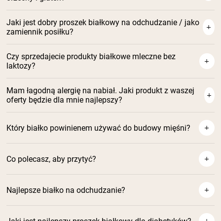
Jaki jest dobry proszek białkowy na odchudzanie / jako
zamiennik posiłku?
Naked Shake proteinowy
Czy sprzedajecie produkty białkowe mleczne bez
laktozy?
Mam łagodną alergię na nabiał. Jaki produkt z waszej
oferty będzie dla mnie najlepszy?
Który białko powinienem używać do budowy mięśni?
Co polecasz, aby przytyć?
https://nakednutrition.com/collections/vegan-protein-
Najlepsze białko na odchudzanie?
powder
Naked Shake proteinowy