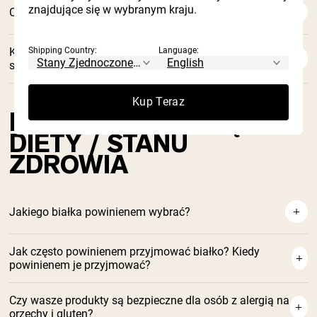
znajdujące się w wybranym kraju.
Czy mogę wypisać kogoś z waszego newslettera?
Shipping Country:
Language:
Kiedy została założona firma Naked Nutrition? Za czym
stoi ta marka?
Kup Teraz
PYTANIA DOTYCZĄCE
DIETY / STANU
ZDROWIA
Jakiego białka powinienem wybrać?
Jak często powinienem przyjmować białko? Kiedy
powinienem je przyjmować?
Jak wybrać proszek białkowy
Tutaj, na naszym blogu
Czy wasze produkty są bezpieczne dla osób z alergią na
orzechy i gluten?