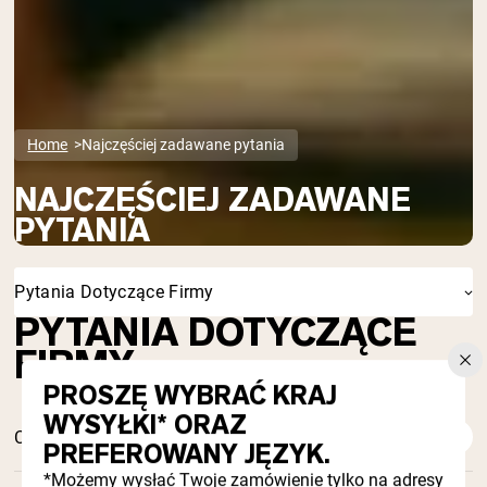
Home
Najczęściej zadawane pytania
NAJCZĘŚCIEJ ZADAWANE
PYTANIA
Pytania Dotyczące Firmy
PYTANIA DOTYCZĄCE
FIRMY
PROSZĘ WYBRAĆ KRAJ
WYSYŁKI* ORAZ
Czy jesteś przedsiębiorstwem ekologicznym?
PREFEROWANY JĘZYK.
*Możemy wysłać Twoje zamówienie tylko na adresy