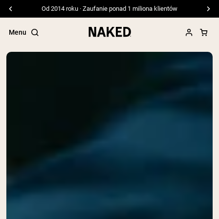
Od 2014 roku · Zaufanie ponad 1 miliona klientów
Menu
Popularne wyszukiwania
”Protein Powder“
”Overnight Oats“
”Vegan protein“
”Collagen“
”Micellar Casein“
ODŻYWKI BIAŁKOWE
Bestsellery
Białko grochu
Odżywka Białkowa z Serwatki z mleka
krów karmionych trawą