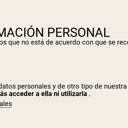
RMACIÓN PERSONAL
nos que no está de acuerdo con que se rec
pping Country:
Language:
Comprar Ahora
 datos personales y de otro tipo de nuestr
s acceder a ella ni utilizarla
.
ales