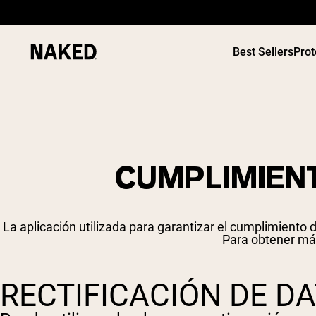
Best Sellers
Prot
CUMPLIMIENT
Términos de Búsqueda Populares
”Protein Powder“
”Overnight Oats“
La aplicación utilizada para garantizar el cumplimiento
”Vegan protein“
Para obtener má
”Collagen“
”Micellar Casein“
RECTIFICACIÓN DE D