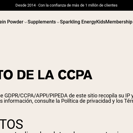
Desde 2014 · Con la confianza de más de 1 millón de clientes
ein Powder
Supplements
Sparkling Energy
Kids
Membership
O DE LA CCPA
 de GDPR/CCPA/APPI/PIPEDA de este sitio recopila su IP y 
s información, consulte
la Política de privacidad y los Té
ATOS