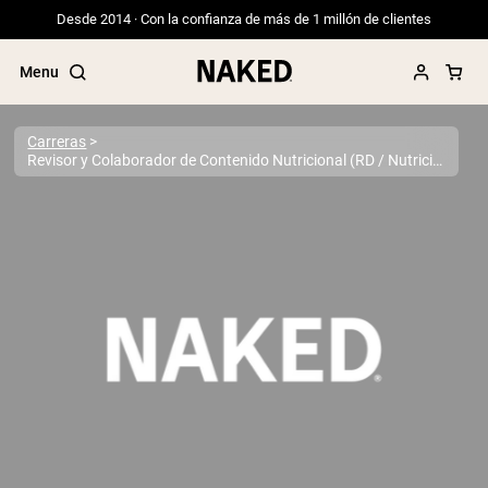
Desde 2014 · Con la confianza de más de 1 millón de clientes
Menu
Carreras
Revisor y Colaborador de Contenido Nutricional (RD / Nutricionista Licenciado)
Términos de Búsqueda Populares
”Protein Powder“
”Overnight Oats“
”Vegan protein“
”Collagen“
”Micellar Casein“