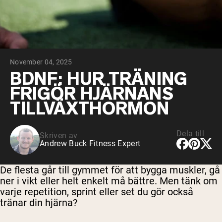
Micellärt kasein
Mass Gainer
Proteinkaffe
Shop All Protein Powders
November 04, 2025
VEGAN PROTEIN
Best Seller
BDNF: HUR TRÄNING
Ärtprotein
FRIGÖR HJÄRNANS
Jordnötssmör
Fröproteinpulver
TILLVÄXTHORMON
Ekologiskt risprotein
Proteindrinkar
Vegan viktökare
Dela till
Skriven av
Andrew Buck Fitness Expert
Shop All Vegan Protein
De flesta går till gymmet för att bygga muskler, gå
ner i vikt eller helt enkelt må bättre. Men tänk om
varje repetition, sprint eller set du gör också
tränar din hjärna?