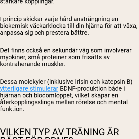
starkare kopplingar.
Shipping Country:
Language:
I princip skickar varje hård ansträngning en
biokemisk väckarklocka till din hjärna för att växa,
anpassa sig och prestera bättre.
Handla Nu
Det finns också en sekundär väg som involverar
myokiner, små proteiner som frisätts av
kontraherande muskler.
Dessa molekyler (inklusive
irisin
och
katepsin B
)
ytterligare stimulerar
BDNF-produktion både i
hjärnan och blodomloppet, vilket skapar en
återkopplingsslinga mellan rörelse och mental
funktion.
VILKEN TYP AV TRÄNING ÄR