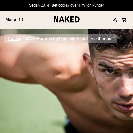
Sedan 2014 · Betrodd av över 1 miljon kunder
Menu
Träning
BDNF: Hur träning frigör hjärnans tillväxthormon
Populära söktermer
”Protein Powder“
”Overnight Oats“
”Vegan protein“
”Collagen“
”Micellar Casein“
PROTEIN POWDERS
Best Seller
Gräsbetat vassleprotein
Vassleisolat från gräsbetande djur
Getproteinpulver från get