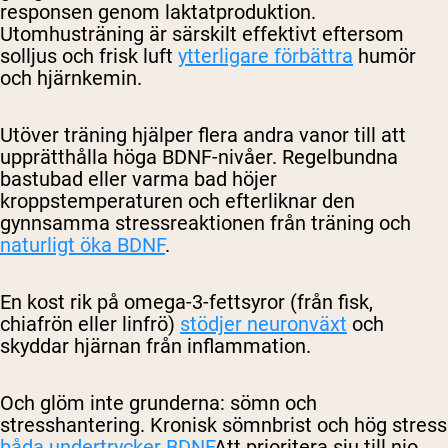
responsen genom laktatproduktion.
Utomhusträning är särskilt effektivt eftersom
solljus och frisk luft
ytterligare förbättra
humör
och hjärnkemin.
Utöver träning hjälper flera andra vanor till att
upprätthålla höga BDNF-nivåer. Regelbundna
bastubad eller varma bad höjer
kroppstemperaturen och efterliknar den
gynnsamma stressreaktionen från träning och
naturligt öka BDNF
.
En kost rik på omega-3-fettsyror (från fisk,
chiafrön eller linfrö)
stödjer neuronväxt
och
skyddar hjärnan från inflammation.
Och glöm inte grunderna: sömn och
stresshantering. Kronisk sömnbrist och hög stress
båda undertrycker BDNF
Att prioritera sju till nio