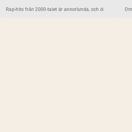
Rap-hits från 2000-talet är annorlunda, och det gäller for
Om 