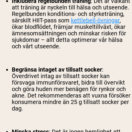
Inkludera regelbunden träning
:
Det är välkänt
att träning är nyckeln till hälsa och utseende.
Regelbunden konditions- och styrketräning,
särskilt HIIT-pass som
kettlebell-övningar
,
ökar blodflödet, främjar muskeltillväxt, ökar
ämnesomsättningen och minskar risken för
sjukdomar – allt detta optimerar vår hälsa
och vårt utseende.
Begränsa intaget av tillsatt socker
:
Överdrivet intag av tillsatt socker kan
försvaga immunförsvaret, bidra till övervikt
och göra huden mer benägen för rynkor och
akne. Det rekommenderas att vuxna försöker
konsumera mindre än 25 g tillsatt socker per
dag.
Minska stress
:
Det är ingen hemlighet att