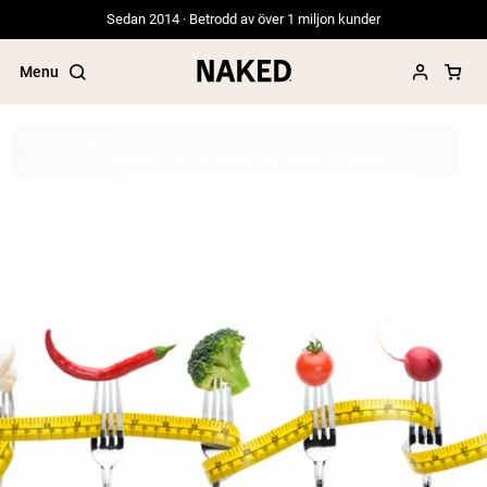
Sedan 2014 · Betrodd av över 1 miljon kunder
Menu
Välmående
Hälsa vs. Utseende: Och Hur man Optimerar för Båda
Populära söktermer
”Protein Powder“
”Overnight Oats“
”Vegan protein“
”Collagen“
”Micellar Casein“
PROTEIN POWDERS
Best Seller
Gräsbetat vassleprotein
Vassleisolat från gräsbetande djur
Getproteinpulver från get