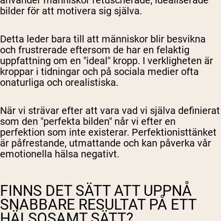
bilder för att motivera sig själva.
Detta leder bara till att människor blir besvikna
Shipping Country:
Language:
och frustrerade eftersom de har en felaktig
uppfattning om en "ideal" kropp. I verkligheten är
kroppar i tidningar och på sociala medier ofta
Handla Nu
onaturliga och orealistiska.
När vi strävar efter att vara vad vi själva definierat
som den "perfekta bilden" når vi efter en
perfektion som inte existerar. Perfektionisttänket
är påfrestande, utmattande och kan påverka vår
emotionella hälsa negativt.
FINNS DET SÄTT ATT UPPNÅ
SNABBARE RESULTAT PÅ ETT
HÄLSOSAMT SÄTT?