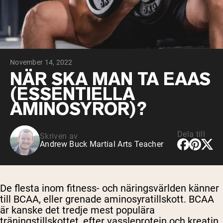
Micellärt kasein
Mass Gainer
Proteinkaffe
Shop All Protein Powders
November 14, 2022
VEGAN PROTEIN
Best Seller
NÄR SKA MAN TA EAAS
Ärtprotein
(ESSENTIELLA
Jordnötssmör
Fröproteinpulver
AMINOSYROR)?
Ekologiskt risprotein
Proteindrinkar
Vegan viktökare
Dela till
Skriven av
Andrew Buck Martial Arts Teacher
Shop All Vegan Protein
De flesta inom fitness- och näringsvärlden känner
till
BCAA, eller grenade aminosyratillskott
. BCAA
är kanske det tredje mest populära
träningstillskottet, efter
vassleprotein
och kreatin.