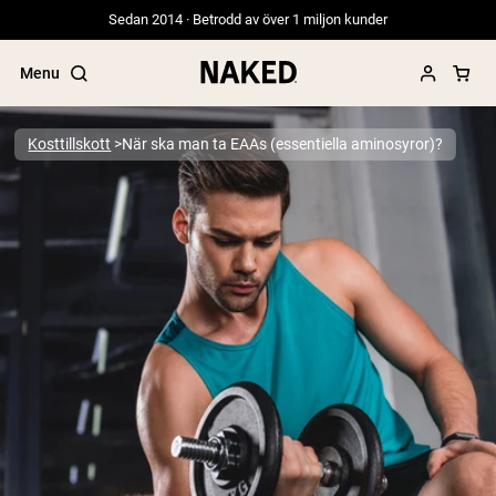
Sedan 2014 · Betrodd av över 1 miljon kunder
Menu
Kosttillskott
När ska man ta EAAs (essentiella aminosyror)?
Populära söktermer
”Protein Powder“
”Overnight Oats“
”Vegan protein“
”Collagen“
”Micellar Casein“
PROTEIN POWDERS
Best Seller
Gräsbetat vassleprotein
Vassleisolat från gräsbetande djur
Getproteinpulver från get