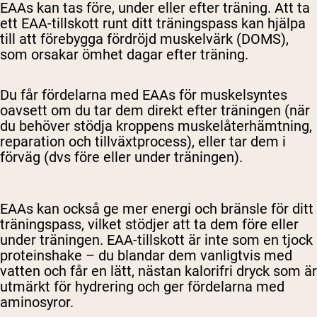
EAAs kan tas före, under eller efter träning.
Att ta
ett EAA-tillskott runt ditt träningspass kan hjälpa
till att förebygga fördröjd muskelvärk (DOMS),
som orsakar ömhet dagar efter träning.
Du får fördelarna med EAAs för muskelsyntes
oavsett om du tar dem direkt efter träningen (när
du behöver stödja kroppens
muskelåterhämtning,
reparation
och tillväxtprocess), eller tar dem i
förväg (dvs före eller under träningen).
EAAs kan också ge mer energi och bränsle för ditt
träningspass, vilket stödjer att ta dem före eller
under träningen. EAA-tillskott är inte som en tjock
proteinshake – du blandar dem vanligtvis med
vatten och får en lätt, nästan kalorifri dryck som är
utmärkt för hydrering och ger fördelarna med
Shipping Country:
Language:
aminosyror.