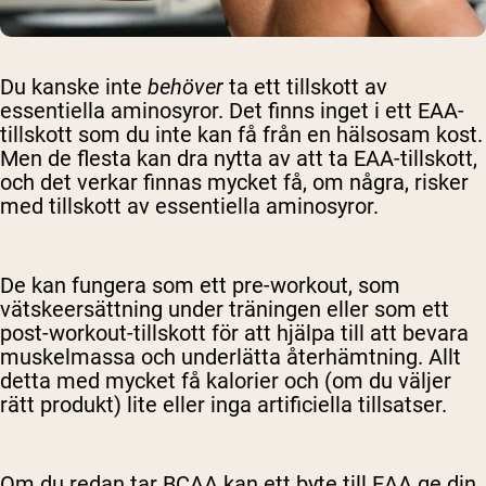
Du kanske inte
behöver
ta
ett tillskott av
essentiella aminosyror
. Det finns inget i
ett EAA-
tillskott som
du inte kan få från en hälsosam kost.
Men de flesta kan dra nytta av att ta EAA-tillskott,
och det verkar finnas mycket få, om några, risker
med
tillskott av essentiella aminosyror
.
De kan fungera som ett pre-workout, som
vätskeersättning under träningen eller som ett
post-workout-tillskott för att hjälpa till att bevara
muskelmassa och underlätta återhämtning. Allt
detta med mycket få kalorier och (om du väljer
rätt produkt) lite eller inga artificiella tillsatser.
Om du redan tar BCAA kan ett byte till EAA ge din