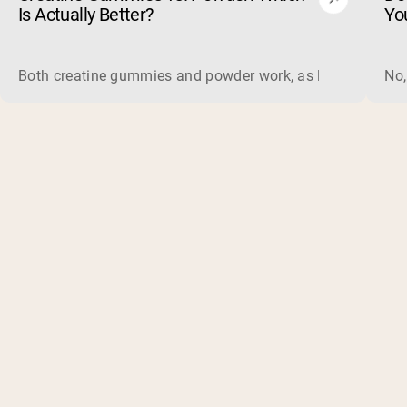
Is Actually Better?
Yo
Both creatine gummies and powder work, as long as the prod
No,