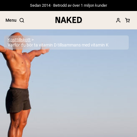
Sedan 2014 · Betrodd av över 1 miljon kunder
Menu
Kosttillskott
Varför du bör ta vitamin D tillsammans med vitamin K
Populära söktermer
”Protein Powder“
”Overnight Oats“
”Vegan protein“
”Collagen“
”Micellar Casein“
PROTEIN POWDERS
Best Seller
Gräsbetat vassleprotein
Vassleisolat från gräsbetande djur
Getproteinpulver från get