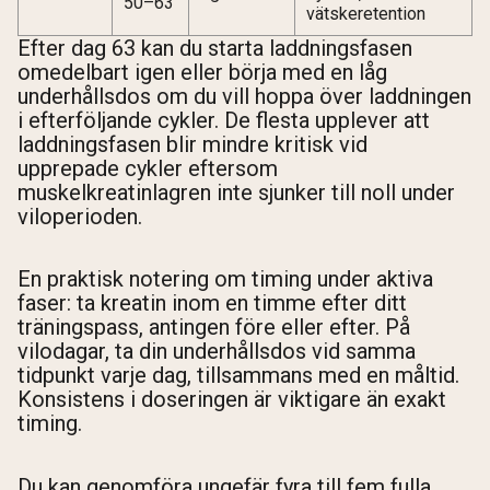
50–63
vätskeretention
Efter dag 63 kan du starta laddningsfasen
omedelbart igen eller börja med en låg
underhållsdos om du vill hoppa över laddningen
i efterföljande cykler. De flesta upplever att
laddningsfasen blir mindre kritisk vid
upprepade cykler eftersom
muskelkreatinlagren inte sjunker till noll under
viloperioden.
En praktisk notering om timing under aktiva
faser: ta kreatin inom en timme efter ditt
träningspass, antingen före eller efter. På
vilodagar, ta din underhållsdos vid samma
tidpunkt varje dag, tillsammans med en måltid.
Konsistens i doseringen är viktigare än exakt
timing.
Du kan genomföra ungefär fyra till fem fulla