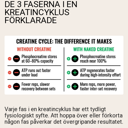
DE 3 FASERNA I EN
KREATINCYKLUS
Shipping Country:
Language:
FÖRKLARADE
Handla Nu
Varje fas i en kreatincyklus har ett tydligt
fysiologiskt syfte. Att hoppa över eller förkorta
någon fas påverkar det övergripande resultatet.