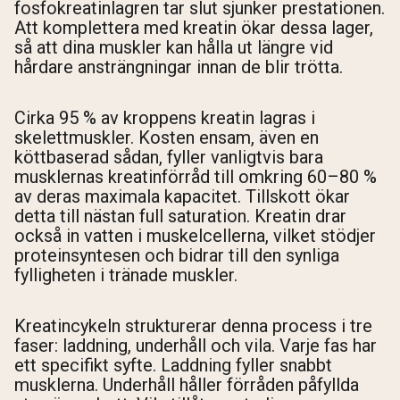
fosfokreatinlagren tar slut sjunker prestationen.
Att komplettera med kreatin ökar dessa lager,
så att dina muskler kan hålla ut längre vid
hårdare ansträngningar innan de blir trötta.
Cirka 95 % av kroppens kreatin lagras i
skelettmuskler. Kosten ensam, även en
köttbaserad sådan, fyller vanligtvis bara
musklernas kreatinförråd till omkring 60–80 %
av deras maximala kapacitet. Tillskott ökar
detta till nästan full saturation. Kreatin drar
också in vatten i muskelcellerna, vilket stödjer
proteinsyntesen och bidrar till den synliga
fylligheten i tränade muskler.
Kreatincykeln strukturerar denna process i tre
faser: laddning, underhåll och vila. Varje fas har
ett specifikt syfte. Laddning fyller snabbt
musklerna. Underhåll håller förråden påfyllda