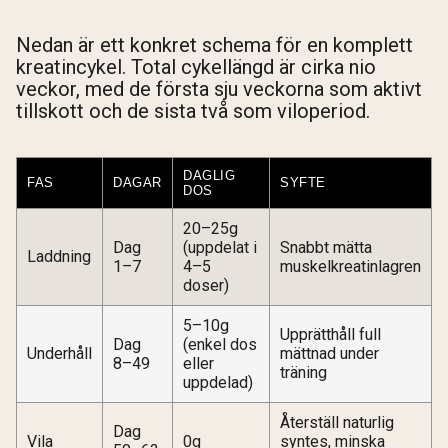
Nedan är ett konkret schema för en komplett
kreatincykel. Total cykellängd är cirka nio
veckor, med de första sju veckorna som aktivt
tillskott och de sista två som viloperiod.
DAGLIG
FAS
DAGAR
SYFTE
DOS
20–25g
Dag
(uppdelat i
Snabbt mätta
Laddning
1–7
4–5
muskelkreatinlagren
doser)
5–10g
Upprätthåll full
Dag
(enkel dos
Underhåll
mättnad under
8–49
eller
träning
uppdelad)
Återställ naturlig
Dag
Vila
0g
syntes, minska