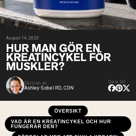
Micellärt kasein
Mass Gainer
Proteinkaffe
Shop All Protein Powders
August 14, 2023
VEGAN PROTEIN
Best Seller
HUR MAN GÖR EN
Ärtprotein
KREATINCYKEL FÖR
Jordnötssmör
Fröproteinpulver
MUSKLER?
Ekologiskt risprotein
Proteindrinkar
Vegan viktökare
Dela till
Skriven av
Ashley Sobel RD, CDN
Shop All Vegan Protein
ÖVERSIKT
VAD ÄR EN KREATINCYKEL OCH HUR
FUNGERAR DEN?