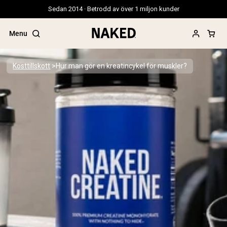
Sedan 2014 · Betrodd av över 1 miljon kunder
Menu
Kosttillskott
Hur man gör en kreatincykel för muskler?
Populära söktermer
”Protein Powder“
”Overnight Oats“
”Vegan protein“
”Collagen“
”Micellar Casein“
PROTEIN POWDERS
Best Seller
Gräsbetat vassleprotein
Vassleisolat från gräsbetande djur
Getproteinpulver från get