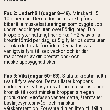
Fas 2: Underhåll (dagar 8–49).
Minska till 5–
10 g per dag. Denna dos är tillräcklig för att
bibehålla muskelsatureringen som byggts upp
under laddningen utan överflödig intag. Din
kropp bryter naturligt ner cirka 1–2 % av sina
kreatinförråd per dag, så 5 g fyller på detta utan
att öka de totala förråden. Denna fas varar
vanligtvis fyra till sex veckor och är där
majoriteten av din prestations- och
muskeluppbyggnad sker.
Fas 3: Vila (dagar 50–63).
Sluta ta kreatin helt i
två till fyra veckor. Detta tillåter kroppens
endogena kreatinsyntes att normaliseras. Under
kronisk tillskott minskar kroppen sin egen
produktion. Vilofasen vänder detta, återställer
baslinjesyntesnivåer och minskar
vätskeretention. Förvänta dig en liten, tillfällig