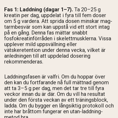
Fas 1: Laddning (dagar 1–7).
Ta 20–25 g
kreatin per dag, uppdelat i fyra till fem doser
om 5 g vardera. Att sprida dosen minskar mag-
tarmbesvär som kan uppstå vid ett stort intag
på en gång. Denna fas mättar snabbt
fosfokreatinförråden i skelettmusklerna. Vissa
upplever mild uppsvällning eller
vätskeretention under denna vecka, vilket är
anledningen till att uppdelad dosering
rekommenderas.
Laddningsfasen är valfri. Om du hoppar över
den kan du fortfarande nå full mättnad genom
att ta 3–5 g per dag, men det tar tre till fyra
veckor innan du är där. Om du vill ha resultat
under den första veckan av ett träningsblock,
ladda. Om du bygger en långsiktig protokoll och
inte har bråttom fungerar en utan-laddning-
metod bra.