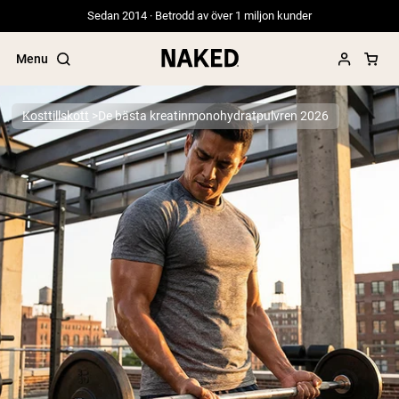
Sedan 2014 · Betrodd av över 1 miljon kunder
Menu
Kosttillskott
De bästa kreatinmonohydratpulvren 2026
Populära söktermer
”Protein Powder“
”Overnight Oats“
”Vegan protein“
”Collagen“
”Micellar Casein“
PROTEIN POWDERS
Best Seller
Gräsbetat vassleprotein
Vassleisolat från gräsbetande djur
Getproteinpulver från get