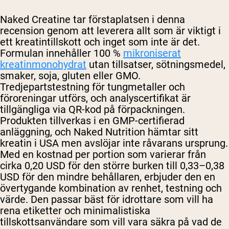
Naked Creatine tar förstaplatsen i denna
recension genom att leverera allt som är viktigt i
ett kreatintillskott och inget som inte är det.
Formulan innehåller 100 %
mikroniserat
kreatinmonohydrat
utan tillsatser, sötningsmedel,
smaker, soja, gluten eller GMO.
Tredjepartstestning för tungmetaller och
föroreningar utförs, och analyscertifikat är
tillgängliga via QR-kod på förpackningen.
Produkten tillverkas i en GMP-certifierad
anläggning, och Naked Nutrition hämtar sitt
kreatin i USA men avslöjar inte råvarans ursprung.
Med en kostnad per portion som varierar från
cirka 0,20 USD för den större burken till 0,33–0,38
USD för den mindre behållaren, erbjuder den en
övertygande kombination av renhet, testning och
värde. Den passar bäst för idrottare som vill ha
rena etiketter och minimalistiska
tillskottsanvändare som vill vara säkra på vad de