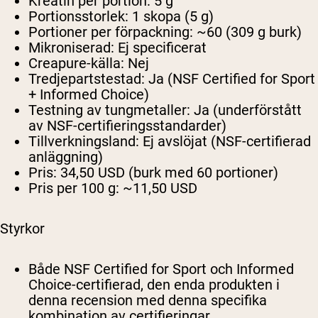
Kreatin per portion:
5 g
Portionsstorlek:
1 skopa (5 g)
Portioner per förpackning:
~60 (309 g burk)
Mikroniserad:
Ej specificerat
Creapure-källa:
Nej
Tredjepartstestad:
Ja (NSF Certified for Sport
+ Informed Choice)
Testning av tungmetaller:
Ja (underförstått
av NSF-certifieringsstandarder)
Tillverkningsland:
Ej avslöjat (NSF-certifierad
anläggning)
Pris:
34,50 USD (burk med 60 portioner)
Pris per 100 g:
~11,50 USD
Styrkor
Både NSF Certified for Sport och Informed
Choice-certifierad, den enda produkten i
denna recension med denna specifika
kombination av certifieringar