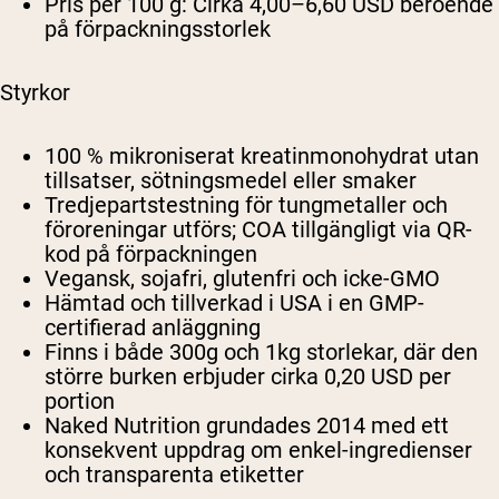
Pris per 100 g:
Cirka 4,00–6,60 USD beroende
på förpackningsstorlek
Styrkor
100 % mikroniserat kreatinmonohydrat utan
tillsatser, sötningsmedel eller smaker
Tredjepartstestning för tungmetaller och
föroreningar utförs; COA tillgängligt via QR-
kod på förpackningen
Vegansk, sojafri, glutenfri och icke-GMO
Hämtad och tillverkad i USA i en GMP-
certifierad anläggning
Finns i både 300g och 1kg storlekar, där den
större burken erbjuder cirka 0,20 USD per
portion
Naked Nutrition grundades 2014 med ett
konsekvent uppdrag om enkel-ingredienser
och transparenta etiketter