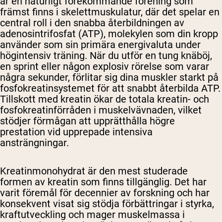
är en naturligt förekommande förening som
främst finns i skelettmuskulatur, där det spelar en
central roll i den snabba återbildningen av
adenosintrifosfat (ATP), molekylen som din kropp
använder som sin primära energivaluta under
högintensiv träning. När du utför en tung knäböj,
en sprint eller någon explosiv rörelse som varar
några sekunder, förlitar sig dina muskler starkt på
fosfokreatinsystemet för att snabbt återbilda ATP.
Tillskott med kreatin ökar de totala kreatin- och
fosfokreatinförråden i muskelvävnaden, vilket
stödjer förmågan att upprätthålla högre
prestation vid upprepade intensiva
ansträngningar.
Kreatinmonohydrat är den mest studerade
formen av kreatin som finns tillgänglig. Det har
varit föremål för decennier av forskning och har
konsekvent visat sig stödja förbättringar i styrka,
kraftutveckling och mager muskelmassa i