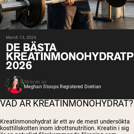
Micellärt kasein
Mass Gainer
Proteinkaffe
Shop All Protein Powders
March 13, 2026
VEGAN PROTEIN
Best Seller
DE BÄSTA
Ärtprotein
KREATINMONOHYDRATP
Jordnötssmör
Fröproteinpulver
2026
Ekologiskt risprotein
Proteindrinkar
Vegan viktökare
Skriven av
Meghan Stoops Registered Dieitian
Shop All Vegan Protein
VAD ÄR KREATINMONOHYDRAT?
Kreatinmonohydrat är ett av de mest undersökta
kosttillskotten inom idrottsnutrition. Kreatin i sig