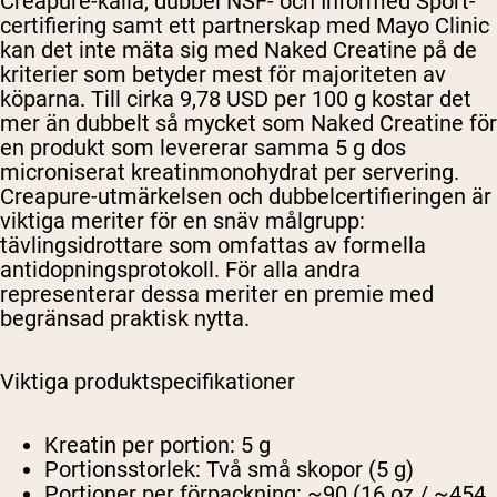
Creapure-källa, dubbel NSF- och Informed Sport-
certifiering samt ett partnerskap med Mayo Clinic
kan det inte mäta sig med Naked Creatine på de
kriterier som betyder mest för majoriteten av
köparna. Till cirka 9,78 USD per 100 g kostar det
mer än dubbelt så mycket som Naked Creatine för
en produkt som levererar samma 5 g dos
microniserat kreatinmonohydrat per servering.
Creapure-utmärkelsen och dubbelcertifieringen är
viktiga meriter för en snäv målgrupp:
tävlingsidrottare som omfattas av formella
antidopningsprotokoll. För alla andra
representerar dessa meriter en premie med
begränsad praktisk nytta.
Viktiga produktspecifikationer
Kreatin per portion:
5 g
Portionsstorlek:
Två små skopor (5 g)
Portioner per förpackning:
~90 (16 oz / ~454