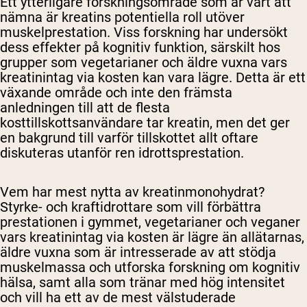
Ett ytterligare forskningsområde som är värt att
nämna är kreatins potentiella roll utöver
muskelprestation. Viss forskning har undersökt
dess effekter på kognitiv funktion, särskilt hos
grupper som vegetarianer och äldre vuxna vars
kreatinintag via kosten kan vara lägre. Detta är ett
växande område och inte den främsta
anledningen till att de flesta
kosttillskottsanvändare tar kreatin, men det ger
en bakgrund till varför tillskottet allt oftare
diskuteras utanför ren idrottsprestation.
Vem har mest nytta av kreatinmonohydrat?
Styrke- och kraftidrottare som vill förbättra
prestationen i gymmet, vegetarianer och veganer
vars kreatinintag via kosten är lägre än allätarnas,
äldre vuxna som är intresserade av att stödja
muskelmassa och utforska forskning om kognitiv
hälsa, samt alla som tränar med hög intensitet
och vill ha ett av de mest välstuderade