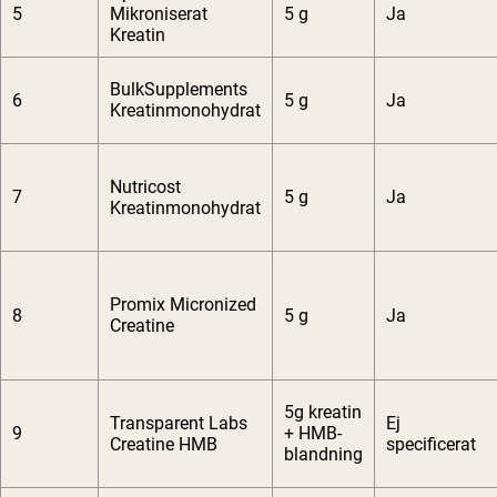
5
Mikroniserat
5 g
Ja
Kreatin
BulkSupplements
6
5 g
Ja
Kreatinmonohydrat
Nutricost
7
5 g
Ja
Kreatinmonohydrat
Promix Micronized
8
5 g
Ja
Creatine
5g kreatin
Transparent Labs
Ej
9
+ HMB-
Creatine HMB
specificerat
blandning