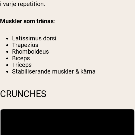
i varje repetition.
Shipping Country:
Language:
Muskler som tränas
:
Handla Nu
Latissimus dorsi
Trapezius
Rhomboideus
Biceps
Triceps
Stabiliserande muskler & kärna
CRUNCHES