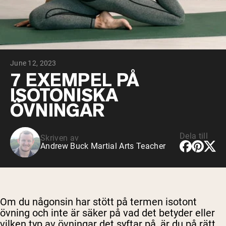
Micellärt kasein
Mass Gainer
Proteinkaffe
Shop All Protein Powders
June 12, 2023
VEGAN PROTEIN
Best Seller
7 EXEMPEL PÅ
Ärtprotein
ISOTONISKA
Jordnötssmör
Fröproteinpulver
ÖVNINGAR
Ekologiskt risprotein
Proteindrinkar
Vegan viktökare
Dela till
Skriven av
Andrew Buck Martial Arts Teacher
Shop All Vegan Protein
Om du någonsin har stött på termen isotont
övning och inte är säker på vad det betyder eller
vilken typ av övningar det syftar på, är du på rätt