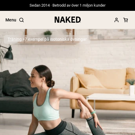
Sedan 2014 · Betrodd av över 1 miljon kunder
Menu
Träning
7 exempel på isotoniska övningar
Populära söktermer
”Protein Powder“
”Overnight Oats“
”Vegan protein“
”Collagen“
”Micellar Casein“
PROTEIN POWDERS
Best Seller
Gräsbetat vassleprotein
Vassleisolat från gräsbetande djur
Getproteinpulver från get