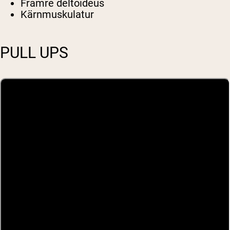
Främre deltoideus
Kärnmuskulatur
PULL UPS