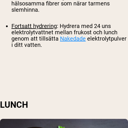
hälsosamma fibrer som närar tarmens
slemhinna.
Shipping Country:
Language:
Fortsatt hydrering
: Hydrera med 24 uns
elektrolytvattnet mellan frukost och lunch
genom att tillsätta
Nakedade
elektrolytpulver
i ditt vatten.
Handla Nu
LUNCH