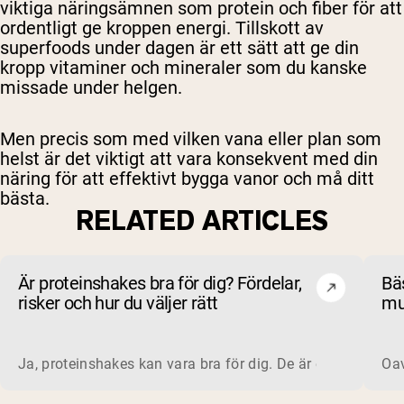
viktiga näringsämnen som protein och fiber för att
ordentligt ge kroppen energi. Tillskott av
superfoods under dagen är ett sätt att ge din
kropp vitaminer och mineraler som du kanske
missade under helgen.
Men precis som med vilken vana eller plan som
helst är det viktigt att vara konsekvent med din
näring för att effektivt bygga vanor och må ditt
bästa.
RELATED ARTICLES
Är proteinshakes bra för dig? Fördelar,
Bä
risker och hur du väljer rätt
mu
oc
Ja, proteinshakes kan vara bra för dig. De är ett snabbt, be
Oav