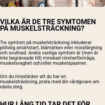
VILKA ÄR DE TRE SYMTOMEN
PÅ MUSKELSTRÄCKNING?
Tre symtom på muskelsträckning inkluderar
plötslig smärtstart, blåmärken eller missfärgning
och svullnad. Andra vanliga symtom är (men är
inte begränsade till) minskad rörelseförmåga,
muskelsvaghet och/eller muskelspasmer.
Om du misstänker att du har en
muskelsträckning, prata med din vårdgivare om
nästa steg.
HUR LÅNG TID TAR DET FÖR