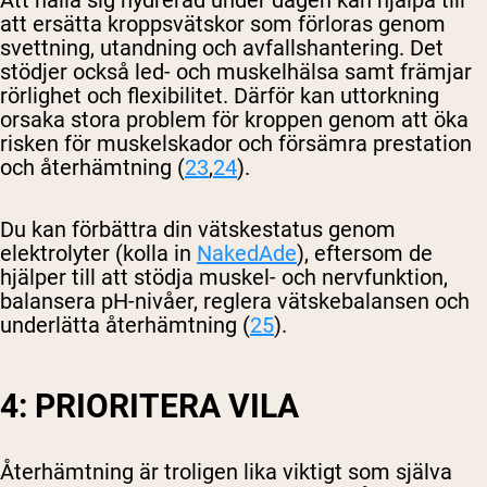
Att hålla sig hydrerad under dagen kan hjälpa till
att ersätta kroppsvätskor som förloras genom
svettning, utandning och avfallshantering. Det
stödjer också led- och muskelhälsa samt främjar
rörlighet och flexibilitet. Därför kan uttorkning
orsaka stora problem för kroppen genom att öka
risken för muskelskador och försämra prestation
och återhämtning (
23
,
24
).
Du kan förbättra din vätskestatus genom
elektrolyter (kolla in
NakedAde
), eftersom de
hjälper till att stödja muskel- och nervfunktion,
balansera pH-nivåer, reglera vätskebalansen och
underlätta återhämtning (
25
).
4: PRIORITERA VILA
Återhämtning är troligen lika viktigt som själva