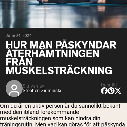
Micellärt kasein
Mass Gainer
Proteinkaffe
Shop All Protein Powders
June 04, 2024
VEGAN PROTEIN
Best Seller
HUR MAN PÅSKYNDAR
Ärtprotein
ÅTERHÄMTNINGEN
Jordnötssmör
Fröproteinpulver
FRÅN
Ekologiskt risprotein
MUSKELSTRÄCKNING
Proteindrinkar
Vegan viktökare
Dela till
Skriven av
Shop All Vegan Protein
Stephen Zieminski
Om du är en aktiv person är du sannolikt bekant
med den ibland förekommande
muskelsträckningen som kan hindra din
träningsrutin. Men vad kan göras för att påskynda