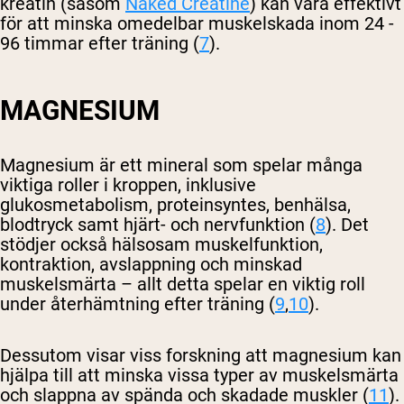
kreatin (såsom
Naked Creatine
) kan vara effektivt
för att minska omedelbar muskelskada inom 24 -
96 timmar efter träning (
7
).
MAGNESIUM
Magnesium är ett mineral som spelar många
viktiga roller i kroppen, inklusive
glukosmetabolism, proteinsyntes, benhälsa,
blodtryck samt hjärt- och nervfunktion (
8
). Det
stödjer också hälsosam muskelfunktion,
kontraktion, avslappning och minskad
muskelsmärta – allt detta spelar en viktig roll
under återhämtning efter träning (
9
,
10
).
Dessutom visar viss forskning att magnesium kan
hjälpa till att minska vissa typer av muskelsmärta
och slappna av spända och skadade muskler (
11
).