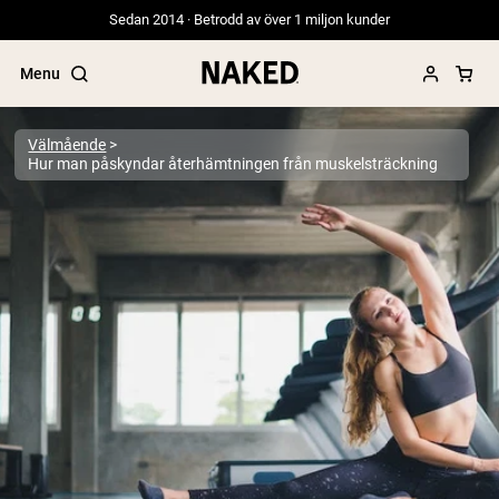
Sedan 2014 · Betrodd av över 1 miljon kunder
Menu
Välmående
Hur man påskyndar återhämtningen från muskelsträckning
Populära söktermer
”Protein Powder“
”Overnight Oats“
”Vegan protein“
”Collagen“
”Micellar Casein“
PROTEIN POWDERS
Best Seller
Gräsbetat vassleprotein
Vassleisolat från gräsbetande djur
Getproteinpulver från get