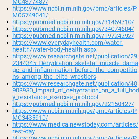
MC4377487/
https://www.ncbi.nlm.nih.gov/pmc/articles/P
MC5749041/
https://pubmed.ncbi.nlm.nih.gov/31469710/
https://pubmed.ncbi.nlm.nih.gov/34074604/
https://pubmed.ncbi.nlm.nih.gov/19724292/
https://www.everydayhealth.com/water-
health/water-body-health.aspx
https://www.researchgate.net/publication/29
2344345_Dehydration_skeletal_muscle_dama
ge_and_inflammation_before_the_competitio
ns_among_the_elite_wrestlers
https://www.researchgate.net/publication/40
908930_Impact_of_dehydration_on_a_full_bod
y_resistance_exercise_protocol
https://pubmed.ncbi.nlm.nih.gov/22150427/
https://www.ncbi.nlm.nih.gov/pmc/articles/P
MC3435910/
https://www.medicalnewstoday.com/articles/
rest-day
https://www.ncbi.nlm.nih.gov/pmc/articles/P