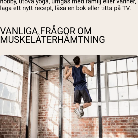
hobby, utöva yoga, umgås med familj eller vänner,
laga ett nytt recept, läsa en bok eller titta på TV.
VANLIGA FRÅGOR OM
MUSKELÅTERHÄMTNING