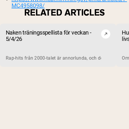
MC4958098/
RELATED ARTICLES
Naken träningsspellista för veckan -
Hu
5/4/26
liv
be
Rap-hits från 2000-talet är annorlunda, och det gäller for
Om 