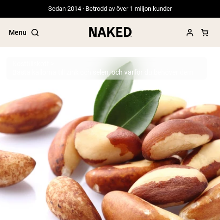
Sedan 2014 · Betrodd av över 1 miljon kunder
Menu
Kosttillskott
Bästa källorna till zink och selen, och varför du behöver dem
Populära söktermer
”Protein Powder“
”Overnight Oats“
”Vegan protein“
”Collagen“
”Micellar Casein“
PROTEIN POWDERS
Best Seller
Gräsbetat vassleprotein
Vassleisolat från gräsbetande djur
Getproteinpulver från get