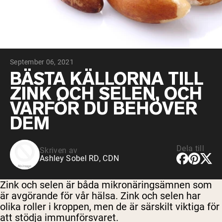
Micellärt kasein
Mass Gainer
Proteinkaffe
Shop All Protein Powders
September 06, 2021
VEGAN PROTEIN
Best Seller
BÄSTA KÄLLORNA TILL
Ärtprotein
ZINK OCH SELEN, OCH
Jordnötssmör
Fröproteinpulver
VARFÖR DU BEHÖVER
Ekologiskt risprotein
DEM
Proteindrinkar
Vegan viktökare
Dela till
Skriven av
Shop All Vegan Protein
Ashley Sobel RD, CDN
Zink och selen är båda mikronäringsämnen som
är avgörande för vår hälsa. Zink och selen har
olika roller i kroppen, men de är särskilt viktiga för
att stödja immunförsvaret.