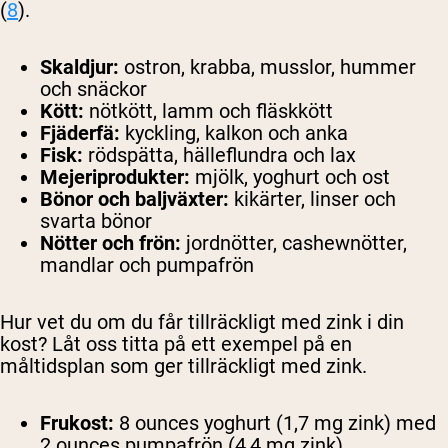
(
8
).
Skaldjur:
ostron, krabba, musslor, hummer
och snäckor
Kött:
nötkött, lamm och fläskkött
Fjäderfä:
kyckling, kalkon och anka
Fisk:
rödspätta, hälleflundra och lax
Mejeriprodukter:
mjölk, yoghurt och ost
Bönor och baljväxter:
kikärter, linser och
svarta bönor
Nötter och frön:
jordnötter, cashewnötter,
mandlar och pumpafrön
Hur vet du om du får tillräckligt med zink i din
kost? Låt oss titta på ett exempel på en
måltidsplan som ger tillräckligt med zink.
Frukost:
8 ounces yoghurt (1,7 mg zink) med
2 ounces pumpafrön (4,4 mg zink)