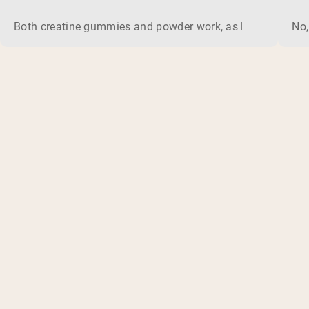
Both creatine gummies and powder work, as long as the prod
No,