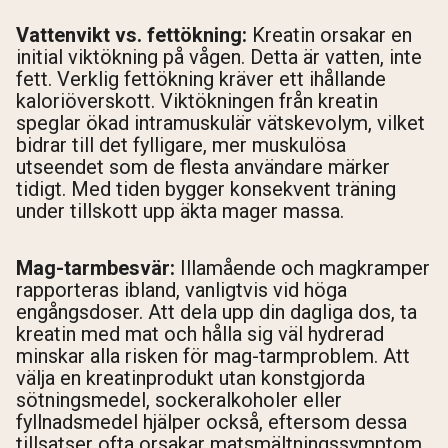
Vattenvikt vs. fettökning:
Kreatin orsakar en
initial viktökning på vågen. Detta är vatten, inte
fett. Verklig fettökning kräver ett ihållande
kaloriöverskott. Viktökningen från kreatin
speglar ökad intramuskulär vätskevolym, vilket
bidrar till det fylligare, mer muskulösa
utseendet som de flesta användare märker
tidigt. Med tiden bygger konsekvent träning
under tillskott upp äkta mager massa.
Mag-tarmbesvär:
Illamående och magkramper
rapporteras ibland, vanligtvis vid höga
engångsdoser. Att dela upp din dagliga dos, ta
kreatin med mat och hålla sig väl hydrerad
minskar alla risken för mag-tarmproblem. Att
välja en kreatinprodukt utan konstgjorda
sötningsmedel, sockeralkoholer eller
fyllnadsmedel hjälper också, eftersom dessa
tillsatser ofta orsakar matsmältningssymptom.