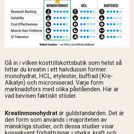
Shipping Country:
Language:
Handla Nu
Gå in i vilken kosttillskottsbutik som helst så
hittar du kreatin i ett halvdussin former:
monohydrat, HCL, etylester, buffrad (Kre-
Alkalyn) och microniserad. Varje form
marknadsförs med olika påståenden. Här är
vad bevisen faktiskt stöder.
Kreatinmonohydrat
är guldstandarden. Det är
den form som används i majoriteten av
mänskliga studier, och dessa studier visar
konsekvent förbättringar i styrka, kraft och