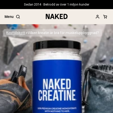
Sedan 2014 · Betrodd av över 1 miljon kunder
Menu
Kosttillskott
Vilken kreatin är bra för muskeluppbyggnad?
Populära söktermer
”Protein Powder“
”Overnight Oats“
”Vegan protein“
”Collagen“
”Micellar Casein“
PROTEIN POWDERS
Best Seller
Gräsbetat vassleprotein
Vassleisolat från gräsbetande djur
Getproteinpulver från get