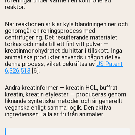
föreningar under värme i en kontrollerad
reaktor.
Shipping Country:
Language:
När reaktionen är klar kyls blandningen ner och
genomgår en reningsprocess med
Handla Nu
centrifugering. Det resulterande materialet
torkas och mals till ett fint vitt pulver —
kreatinmonohydratet du hittar i tillskott. Inga
animaliska produkter används i någon del av
denna process, vilket bekräftas av
US Patent
6,326,513
[6].
Andra kreatinformer — kreatin HCL, buffrat
kreatin, kreatin etylester — produceras genom
liknande syntetiska metoder och är generellt
veganska enligt samma logik. Den aktiva
ingrediensen i alla är fri från animalier.