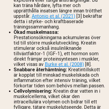
kan träna hårdare, lyfta mer och
upprätthålla insatsen längre innan trötthet
uppstår.
Antonio et al. (2021)
[3] bekräftar
detta i styrke- och kraftbaserade
träningssammanhang.
Ökad muskelmassa:
Prestationsökningarna ackumuleras över
tid till större muskelutveckling. Kreatin
stimulerar också insulinliknande
tillväxtfaktor-1 (IGF-1), ett hormon som
direkt främjar proteinsyntesen i muskler,
vilket visas av
Burke et al. (2008)
[8].
Snabbare återhämtning:
Kreatintillskott
är kopplat till minskad muskelskada och
inflammation efter intensiv träning, vilket
förkortar tiden som behövs mellan passen.
Cellvolymisering:
Kreatin drar vatten in i
muskelcellerna, vilket ökar den
intracellulära volymen och bidrar till ett
fylligare, tätare muskelutseende. Detta är