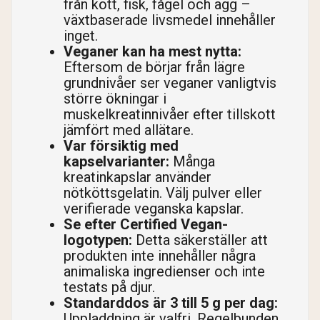
från kött, fisk, fågel och ägg –
växtbaserade livsmedel innehåller
inget.
Veganer kan ha mest nytta:
Eftersom de börjar från lägre
grundnivåer ser veganer vanligtvis
större ökningar i
muskelkreatinnivåer efter tillskott
jämfört med allätare.
Var försiktig med
kapselvarianter:
Många
kreatinkapslar använder
nötköttsgelatin. Välj pulver eller
verifierade veganska kapslar.
Se efter Certified Vegan-
logotypen:
Detta säkerställer att
produkten inte innehåller några
animaliska ingredienser och inte
testats på djur.
Standarddos är 3 till 5 g per dag:
Uppladdning är valfri. Regelbunden