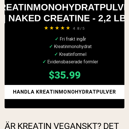
REATINMONOHYDRATPULV
| NAKED CREATINE - 2,2 LB
★★★★★
4.8/5
Fri frakt ingår
Kreatinmonohydrat
Kreatinformel
Evidensbaserade formler
$35.99
HANDLA KREATINMONOHYDRATPULVER
ÄR KREATIN VEGANSKT? DET