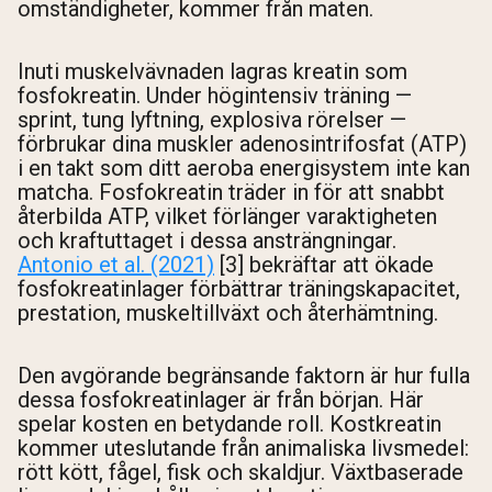
omständigheter, kommer från maten.
Inuti muskelvävnaden lagras kreatin som
fosfokreatin. Under högintensiv träning —
sprint, tung lyftning, explosiva rörelser —
förbrukar dina muskler adenosintrifosfat (ATP)
i en takt som ditt aeroba energisystem inte kan
matcha. Fosfokreatin träder in för att snabbt
återbilda ATP, vilket förlänger varaktigheten
och kraftuttaget i dessa ansträngningar.
Antonio et al. (2021)
[3] bekräftar att ökade
fosfokreatinlager förbättrar träningskapacitet,
prestation, muskeltillväxt och återhämtning.
Den avgörande begränsande faktorn är hur fulla
dessa fosfokreatinlager är från början. Här
spelar kosten en betydande roll. Kostkreatin
kommer uteslutande från animaliska livsmedel:
rött kött, fågel, fisk och skaldjur. Växtbaserade