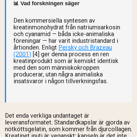
📊 Vad forskningen säger
Den kommersiella syntesen av
kreatinmonohydrat från natriumsarkosin
och cyanamid — båda icke-animaliska
föreningar — har varit industristandard i
årtionden. Enligt
Persky och Brazeau
(2001)
[4] ger denna process en ren
kreatinprodukt som är kemiskt identisk
med den som människokroppen
producerar, utan några animaliska
insatsvaror i någon tillverkningsfas.
Det enda verkliga undantaget är
leveransformatet. Standardkapslar är gjorda av
nötköttsgelatin, som kommer från djurcollagen.
Kreatinet inuti är veganskt; kapseln är det inte.