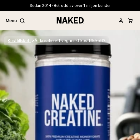
Sedan 2014 · Betrodd av över 1 miljon kunder
Menu
Kosttillskott
Är kreatin ett veganskt kosttillskott?
Populära söktermer
”Protein Powder“
”Overnight Oats“
”Vegan protein“
”Collagen“
”Micellar Casein“
PROTEIN POWDERS
Best Seller
Gräsbetat vassleprotein
Vassleisolat från gräsbetande djur
Getproteinpulver från get