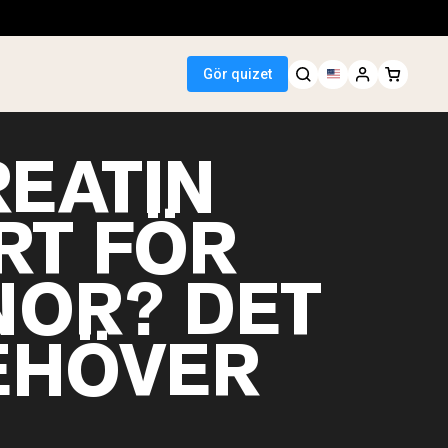
Gör quizet
REATIN
RT FÖR
 Seller
NOR? DET
n
smör
npulver
EHÖVER
t risprotein
inkar
ktökare
egan Protein