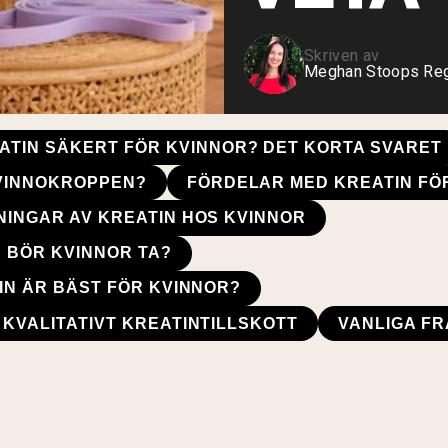
Skriven av
Meghan Stoops Regi
ATIN SÄKERT FÖR KVINNOR? DET KORTA SVARET
KVINNOKROPPEN?
FÖRDELAR MED KREATIN FÖ
NINGAR AV KREATIN HOS KVINNOR
 BÖR KVINNOR TA?
IN ÄR BÄST FÖR KVINNOR?
 KVALITATIVT KREATINTILLSKOTT
VANLIGA F