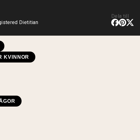
Dela till
stered Dietitian
R KVINNOR
RÅGOR