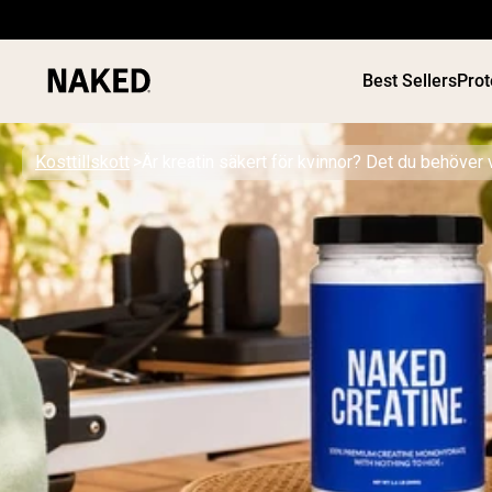
Best Sellers
Prot
Kosttillskott
Är kreatin säkert för kvinnor? Det du behöver 
PROTEIN
Populära söktermer
”Protein Powder“
”Overnight Oats“
”Vegan protein“
”Collagen“
”Micellar Casein“