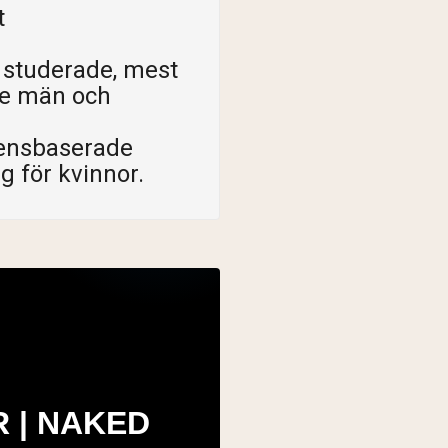
t
 studerade, mest
de män och
densbaserade
g för kvinnor.
 | NAKED