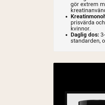
gör extrem mu
kreatinanvän
Kreatinmonohy
prisvärda och
kvinnor.
Daglig dos:
3-
standarden, o