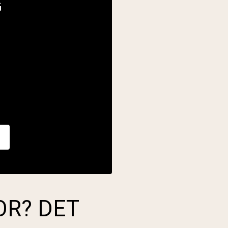
G
OR? DET