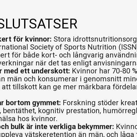
pping Country:
Language:
 SLUTSATSER
Handla Nu
kert för kvinnor:
Stora idrottsnutritionsorg
rnational Society of Sports Nutrition (ISSN
kert för både kort- och långvarig användn
erkningar när det tas enligt anvisningarn
r med ett underskott:
Kvinnor har 70-80 %
 än män och konsumerar i genomsnitt mind
r att tillskott kan ge mer märkbara fördela
år bortom gymmet:
Forskning stöder kreati
 bentäthet, kognitiv prestation, humörreg
älsa hos kvinnor.
ch bulk är inte verkliga bekymmer:
Kvinno
ppleva vätskeretention än män, och låga 