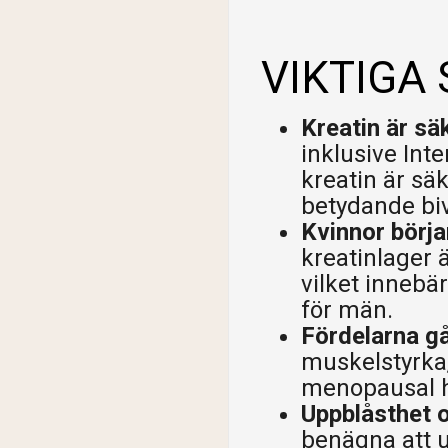
Shi
VIKTIGA
Kreatin är sä
inklusive Inte
kreatin är sä
betydande biv
Kvinnor börja
kreatinlager
vilket innebä
för män.
Fördelarna g
muskelstyrka,
menopausal h
Uppblåsthet o
benägna att u