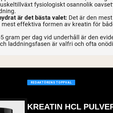
skeltillväxt fysiologiskt osannolik oavset
dning.
drat är det bästa valet:
Det är den mest
 mest effektiva formen av kreatin för bå
5 gram per dag vid underhåll är den evi
ch laddningsfasen är valfri och ofta onödi
REDAKTÖRENS TOPPVAL
KREATIN HCL PULVER