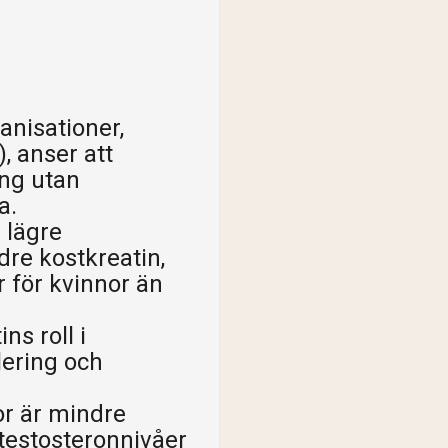
anisationer,
), anser att
ing utan
a.
 lägre
re kostkreatin,
r för kvinnor än
ns roll i
lering och
r är mindre
testosteronnivåer