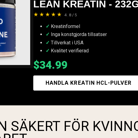
LEAN KREATIN - 232
★★★★★
4.8/5
Kreatinformel
Inga konstgjorda tillsatser
Tillverkat i USA
Kvalitet verifierad
$34.99
HANDLA KREATIN HCL-PULVER
N SÄKERT FÖR KVINN